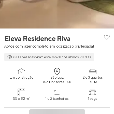
Eleva Residence Riva
Aptos com lazer completo em localização privilegiada!
+200 pessoas viram este imóvel nos últimos 90 dias
Em construção
São Luiz
2 e 3 quartos
Belo Horizonte - MG
1 suíte
55 e 82 m²
1 e 2 banheiros
1 vaga