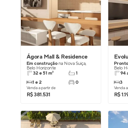
Ágora Mall & Residence
Evolu
Em construção
na
Nova Suiça
,
Pronto
Belo Horizonte
Belo H
32 e 51 m²
1
94 
1 e 2
0
3
Venda a partir de
Venda a 
R$ 381.531
R$ 1.1