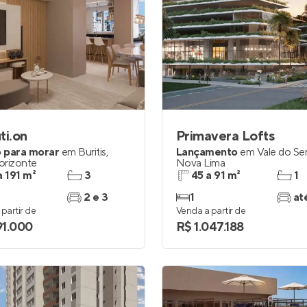
ti.on
Primavera Lofts
 para morar
em
Buritis
,
Lançamento
em
Vale do Se
orizonte
Nova Lima
a 191 m²
3
45 a 91 m²
1
2 e 3
1
at
partir de
Venda a partir de
91.000
R$ 1.047.188