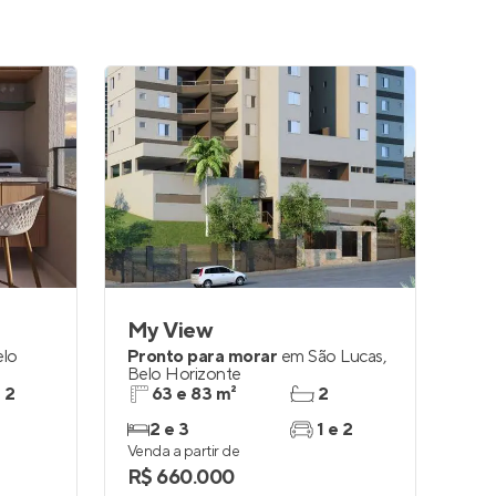
My View
elo
Pronto para morar
em
São Lucas
,
Belo Horizonte
e 2
63 e 83 m²
2
2 e 3
1 e 2
Venda a partir de
R$ 660.000