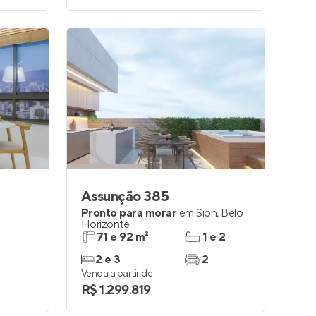
Assunção 385
Pronto para morar
em
Sion
,
Belo
Horizonte
71 e 92 m²
1 e 2
2 e 3
2
Venda a partir de
R$ 1.299.819