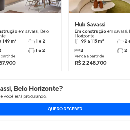
Entrar no Apto
Hub Savassi
nstrução
em
savassi
,
Belo
Em construção
em
savassi
,
nte
Horizonte
a 149 m²
1 e 2
99 a 115 m²
2 
2
1 e 2
3
2
partir de
Venda a partir de
357.900
R$ 2.248.700
ssi, Belo Horizonte
?
e você está procurando.
QUERO RECEBER