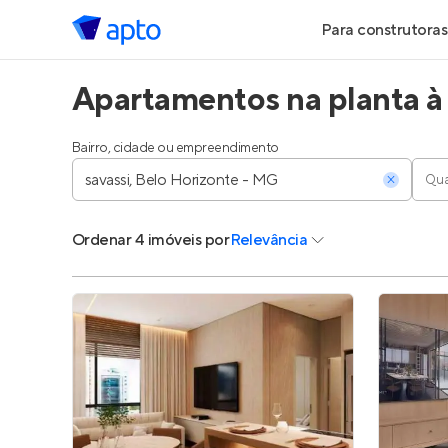
Para construtoras
Apartamentos na planta à
Geração de Le
Geração de Vis
Bairro, cidade ou empreendimento
Qua
Geração de Ve
Ordenar
4 imóveis
por
Relevância
Maiores Const
Parcerias Imobi
Anunciar Imóve
Entrar no Pa