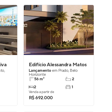
iva
Edifício Alessandra Matos
nto
,
Lançamento
em
Prado
,
Belo
Horizonte
56 m²
2
2
1
Venda a partir de
R$ 692.000