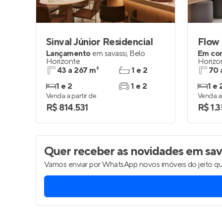
Sinval Júnior Residencial
Flow
Lançamento
em
savassi
,
Belo
Em co
Horizonte
Horizo
43 a 267 m²
1 e 2
70 
1 e 2
1 e 2
1 e 
Venda a partir de
Venda a 
R$ 814.531
R$ 1.
Quer receber as novidades
em sava
Vamos enviar por WhatsApp novos imóveis do jeito qu