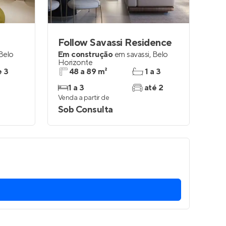
Follow Savassi Residence
Belo
Em construção
em
savassi
,
Belo
Horizonte
e 3
48 a 89 m²
1 a 3
1 a 3
até 2
Venda a partir de
Sob Consulta