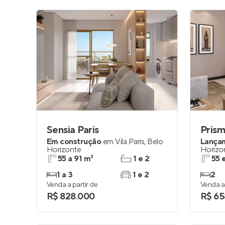
Sensia Paris
Pris
Em construção
em
Vila Paris
,
Belo
Lança
Horizonte
Horizo
55 a 91 m²
1 e 2
55 
1 a 3
1 e 2
2
Venda a partir de
Venda a 
R$ 828.000
R$ 65