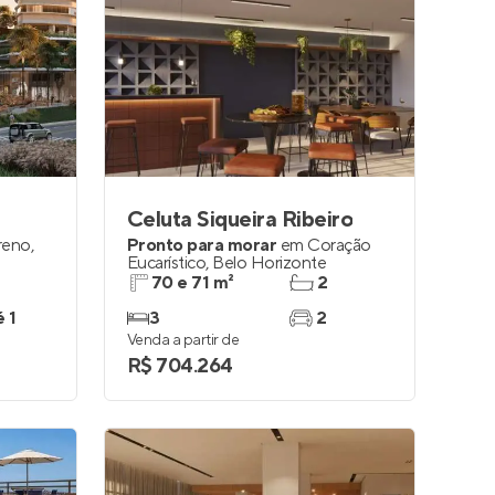
Celuta Siqueira Ribeiro
reno
,
Pronto para morar
em
Coração
Eucarístico
,
Belo Horizonte
70 e 71 m²
2
é 1
3
2
Venda a partir de
R$ 704.264