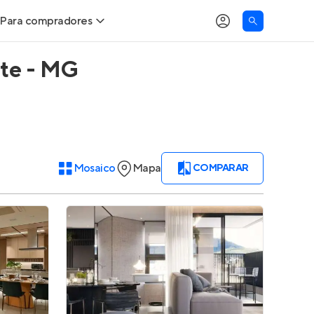
Para compradores
nte - MG
Buscar um imóvel novo
Meu perfil
Calcule seu Poder de Compra
Imóveis Visualizados
Comprar x Alugar
Imóveis Contatados
Mosaico
Mapa
COMPARAR
Correção do INCC
Clientes
Entrar no Apto
Simulador de Financiamento
Encontre um corretor
Entrar no Apto