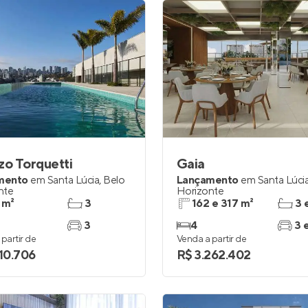
zo Torquetti
Gaia
mento
em
Santa Lúcia
,
Belo
Lançamento
em
Santa Lúci
nte
Horizonte
 m²
3
162 e 317 m²
3 
3
4
3 
partir de
Venda a partir de
910.706
R$ 3.262.402