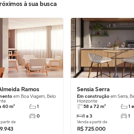
róximos à sua busca
 Almeida Ramos
Sensia Serra
mento
em
Boa Viagem
,
Belo
Em construção
em
Serra
,
B
nte
Horizonte
a 40 m²
1
58 a 72 m²
1 
0
1 a 3
1
partir de
Venda a partir de
9.943
R$ 725.000