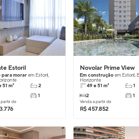
te Estoril
Novolar Prime View
 para morar
em
Estoril
,
Em construção
em
Estoril
,
B
orizonte
Horizonte
e 51 m²
2
49 e 51 m²
1
1
2
1
partir de
Venda a partir de
3.776
R$ 457.852