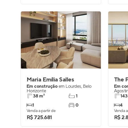
Maria Emília Salles
The P
Em construção
em
Lourdes
,
Belo
Em co
Horizonte
Agosti
38 m²
1
143
1
0
4
Venda a partir de
Venda a 
R$ 725.681
R$ 2.