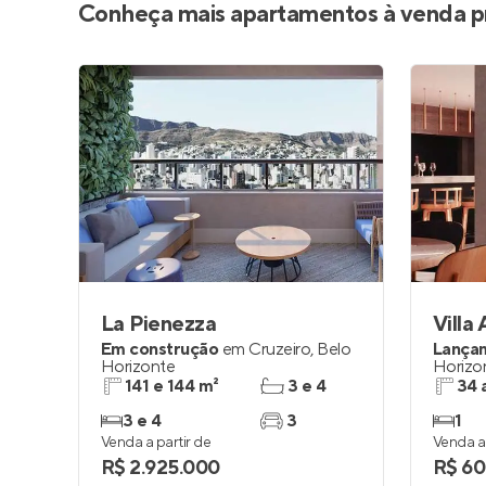
Conheça mais apartamentos à venda p
La Pienezza
Villa
Em construção
em
Cruzeiro
,
Belo
Lança
Horizonte
Horizo
141 e 144 m²
3 e 4
34 
3 e 4
3
1
Venda a partir de
Venda a 
R$ 2.925.000
R$ 60