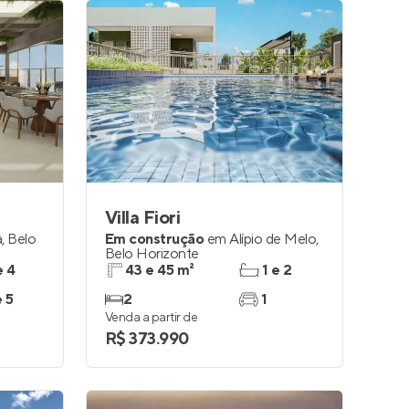
Villa Fiori
a
,
Belo
Em construção
em
Alípio de Melo
,
Belo Horizonte
e 4
43 e 45 m²
1 e 2
e 5
2
1
Venda a partir de
R$ 373.990