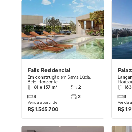
Falls Residencial
Palaz
Em construção
em
Santa Lúcia
,
Lança
Belo Horizonte
Horizo
81 e 157 m²
2
163
3
2
3
Venda a partir de
Venda a 
R$ 1.565.700
R$ 1.