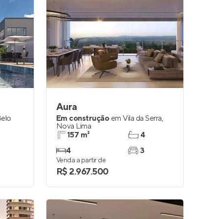
Aura
elo
Em construção
em
Vila da Serra
,
Nova Lima
157 m²
4
4
3
Venda a partir de
R$ 2.967.500