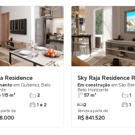
ma Residence
Sky Raja Residence R
mento
em
Gutierrez
,
Belo
Em construção
em
São Be
nte
Belo Horizonte
e 115 m²
2
57 m²
1
1 e 2
2
1
partir de
Venda a partir de
8.000
R$ 841.520