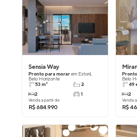
Sensia Way
Miran
Pronto para morar
em
Estoril
,
Pronto
Belo Horizonte
Belo H
53 m²
2
49 
2
1
2
Venda a partir de
Venda a 
R$ 684.990
R$ 46