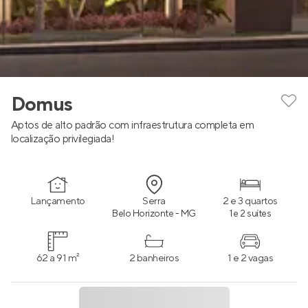
Domus
Aptos de alto padrão com infraestrutura completa em
localização privilegiada!
Lançamento
Serra
2 e 3 quartos
Belo Horizonte - MG
1 e 2 suítes
62 a 91 m²
2 banheiros
1 e 2 vagas