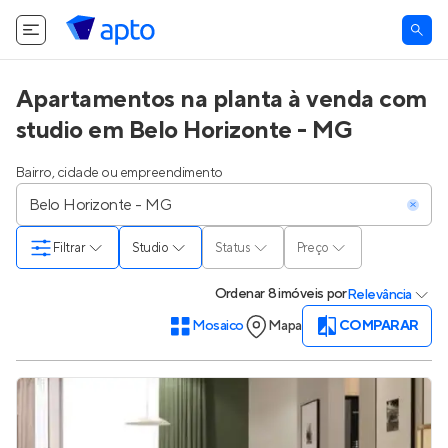
Apartamentos na planta à venda com
studio em Belo Horizonte - MG
Bairro, cidade ou empreendimento
Filtrar
Studio
Status
Preço
Ordenar
8 imóveis
por
Relevância
Mosaico
Mapa
COMPARAR