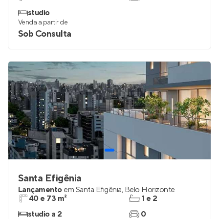
studio
Venda a partir de
Sob Consulta
Santa Efigênia
Lançamento
em
Santa Efigênia
,
Belo Horizonte
40 e 73 m²
1 e 2
studio a 2
0