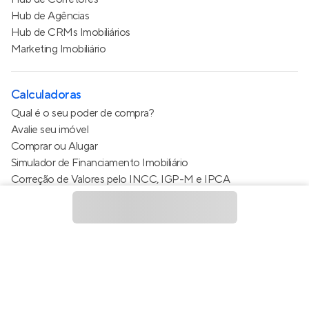
Hub de Agências
Hub de CRMs Imobiliários
Marketing Imobiliário
Calculadoras
Qual é o seu poder de compra?
Avalie seu imóvel
Comprar ou Alugar
Simulador de Financiamento Imobiliário
Correção de Valores pelo INCC, IGP-M e IPCA
Estimativa de valor do condomínio
Calculo do metro quadrado (m²)
Política de Privacidade
Termos de Serviço
Termos de Uso
© 2015 - 2026
Apto Tecnologia Ltda.
Todos os direitos