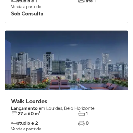
studio e 1
até 1
Venda a partir de
Sob Consulta
Walk Lourdes
Lançamento
em
Lourdes
,
Belo Horizonte
27 a 60 m²
1
studio e 2
0
Venda a partir de