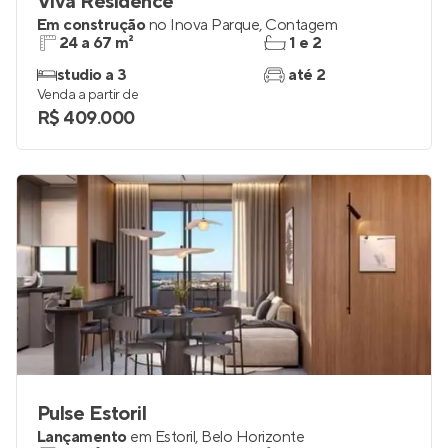
Viva Residence
Em construção
no
Inova Parque
,
Contagem
24 a 67 m²
1 e 2
studio a 3
até 2
Venda a partir de
R$ 409.000
Pulse Estoril
Lançamento
em
Estoril
,
Belo Horizonte