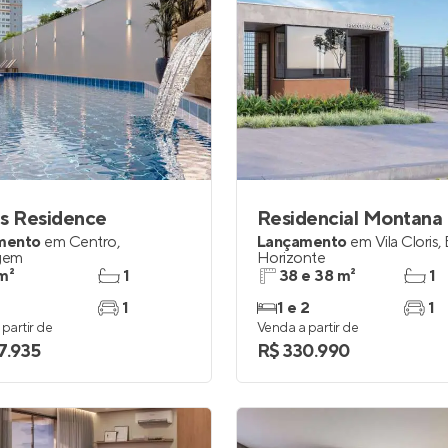
s Residence
Residencial Montana
mento
em
Centro
,
Lançamento
em
Vila Cloris
,
gem
Horizonte
m²
1
38 e 38 m²
1
1
1 e 2
1
partir de
Venda a partir de
7.935
R$ 330.990