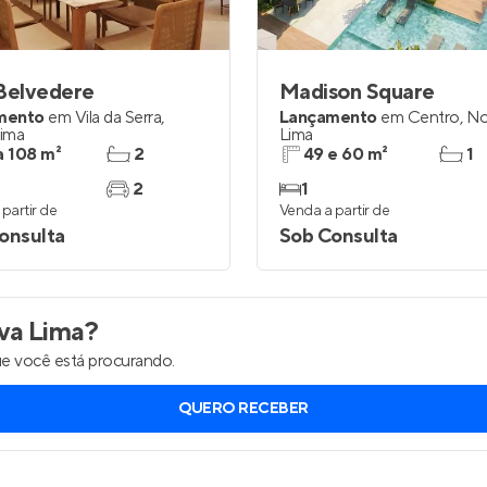
Entrar no Apto
Belvedere
Madison Square
mento
em
Vila da Serra
,
Lançamento
em
Centro
,
No
ima
Lima
a 108 m²
2
49 e 60 m²
1
2
1
partir de
Venda a partir de
onsulta
Sob Consulta
a Lima
?
e você está procurando.
QUERO RECEBER