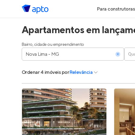
Para construtoras
Apartamentos em lançame
Geração de Le
Geração de Vis
Bairro, cidade ou empreendimento
Qua
Geração de Ve
Ordenar
4 imóveis
por
Relevância
Maiores Const
Parcerias Imobi
Anunciar Imóve
Entrar no Pa