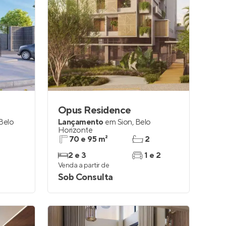
Opus Residence
Belo
Lançamento
em
Sion
,
Belo
Horizonte
70 e 95 m²
2
2 e 3
1 e 2
Venda a partir de
Sob Consulta