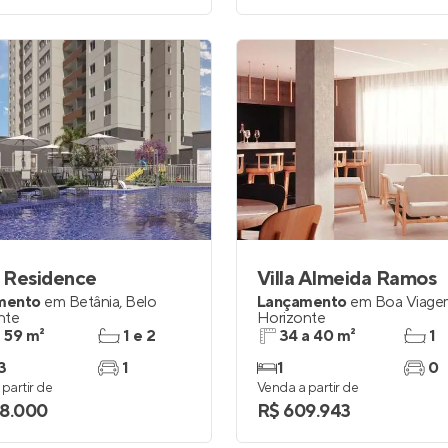
i Residence
Villa Almeida Ramos
mento
em
Betânia
,
Belo
Lançamento
em
Boa Viage
nte
Horizonte
e 59 m²
1 e 2
34 a 40 m²
1
3
1
1
0
partir de
Venda a partir de
8.000
R$ 609.943