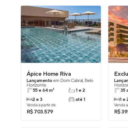
Ápice Home Riva
Exclu
Lançamento
em
Dom Cabral
,
Belo
Lança
Horizonte
Horizo
55 e 64 m²
1 e 2
35 
2 e 3
até 1
1 e 
Venda a partir de
Venda a 
R$ 703.579
R$ 39