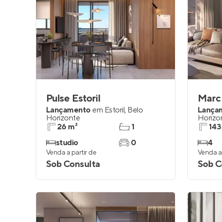
Pulse Estoril
Marc
Lançamento
em
Estoril
,
Belo
Lança
Horizonte
Horizo
26 m²
1
143
studio
0
4
Venda a partir de
Venda a 
Sob Consulta
Sob C