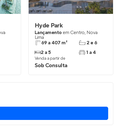
Hyde Park
va
Lançamento
em
Centro
,
Nova
Lima
69 a 407 m²
2 e 6
2 a 5
1 a 4
Venda a partir de
Sob Consulta