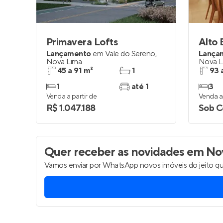
Primavera Lofts
Alto 
Lançamento
em
Vale do Sereno
,
Lança
Nova Lima
Nova L
45 a 91 m²
1
93 
1
até 1
3
Venda a partir de
Venda a 
R$ 1.047.188
Sob C
Quer receber as novidades
em Nov
Vamos enviar por WhatsApp novos imóveis do jeito qu