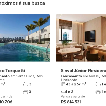
róximos à sua busca
zo Torquetti
Sinval Júnior Residenc
mento
em
Santa Lúcia
,
Belo
Lançamento
em
savassi
,
Be
nte
Horizonte
 m²
3
43 a 267 m²
1 
3
1 e 2
1 e
partir de
Venda a partir de
910.706
R$ 814.531