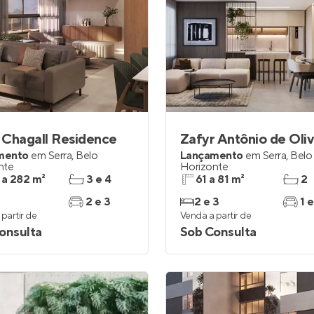
 Chagall Residence
Zafyr Antônio de Oliv
mento
em
Serra
,
Belo
Lançamento
em
Serra
,
Belo
nte
Horizonte
 a 282 m²
3 e 4
61 a 81 m²
2
2 e 3
2 e 3
1 e
partir de
Venda a partir de
onsulta
Sob Consulta