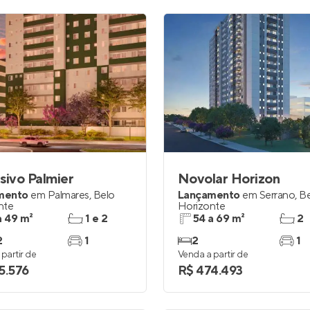
sivo Palmier
Novolar Horizon
mento
em
Palmares
,
Belo
Lançamento
em
Serrano
,
Be
nte
Horizonte
a 49 m²
1 e 2
54 a 69 m²
2
2
1
2
1
partir de
Venda a partir de
5.576
R$ 474.493