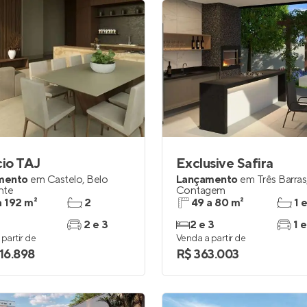
cio TAJ
Exclusive Safira
mento
em
Castelo
,
Belo
Lançamento
em
Três Barras
nte
Contagem
a 192 m²
2
49 a 80 m²
1 
2 e 3
2 e 3
1 e
partir de
Venda a partir de
016.898
R$ 363.003