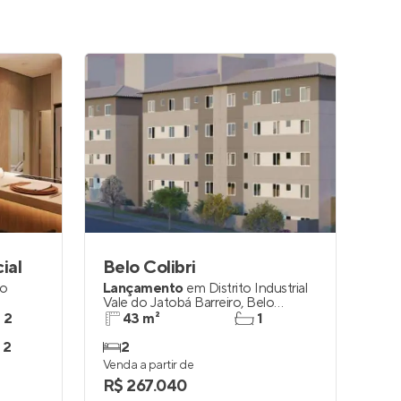
ial
Belo Colibri
lo
Lançamento
em
Distrito Industrial
Vale do Jatobá Barreiro
,
Belo
Horizonte
e 2
43 m²
1
 2
2
Venda a partir de
R$ 267.040