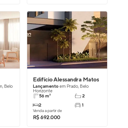
Edifício Alessandra Matos
m
,
Belo
Lançamento
em
Prado
,
Belo
Horizonte
56 m²
2
2
1
Venda a partir de
R$ 692.000