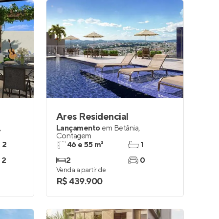
Ares Residencial
,
Lançamento
em
Betânia
,
Contagem
e 2
46 e 55 m²
1
 2
2
0
Venda a partir de
R$ 439.900