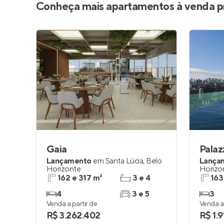
Conheça mais apartamentos à venda p
Gaia
Palaz
Lançamento
em
Santa Lúcia
,
Belo
Lança
Horizonte
Horizo
162 e 317 m²
3 e 4
163
4
3 e 5
3
Venda a partir de
Venda a 
R$ 3.262.402
R$ 1.