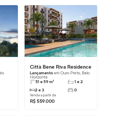
Città Bene Riva Residence
lo
Lançamento
em
Ouro Preto
,
Belo
Horizonte
51 e 59 m²
1 e 2
2 e 3
0
Venda a partir de
R$ 559.000