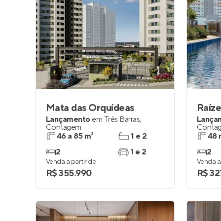
Mata das Orquídeas
Raíze
Lançamento
em
Três Barras
,
Lança
Contagem
Conta
46 a 85 m²
1 e 2
48 
2
1 e 2
2
Venda a partir de
Venda a 
R$ 355.990
R$ 32