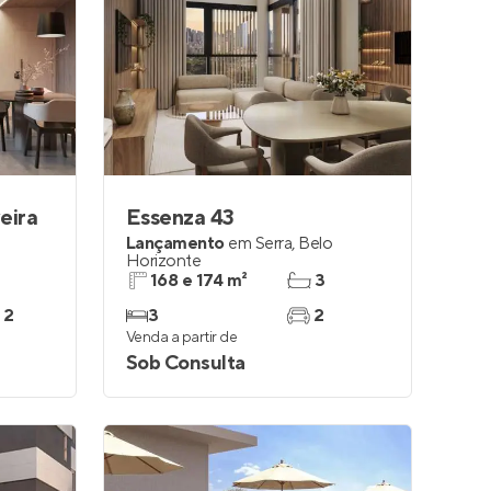
eira
Essenza 43
Lançamento
em
Serra
,
Belo
Horizonte
168 e 174 m²
3
 2
3
2
Venda a partir de
Sob Consulta