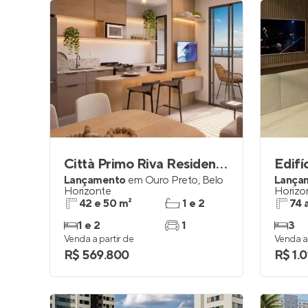
Città Primo Riva Residence
Edifí
Lançamento
em
Ouro Preto
,
Belo
Lança
Horizonte
Horizo
42 e 50 m²
1 e 2
74 
1 e 2
1
3
Venda a partir de
Venda a 
R$ 569.800
R$ 1.