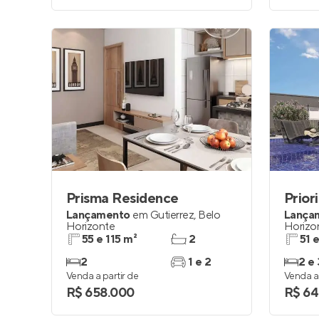
Prisma Residence
Prior
Lançamento
em
Gutierrez
,
Belo
Lança
Horizonte
Horizo
55 e 115 m²
2
51 
2
1 e 2
2 e 
Venda a partir de
Venda a 
R$ 658.000
R$ 64