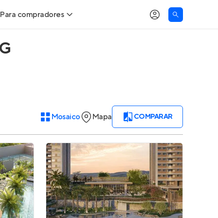
Para compradores
MG
Buscar um imóvel novo
Meu perfil
Calcule seu Poder de Compra
Imóveis Visualizados
Comprar x Alugar
Imóveis Contatados
Mosaico
Mapa
COMPARAR
Correção do INCC
Clientes
Entrar no Apto
Simulador de Financiamento
Encontre um corretor
Entrar no Apto