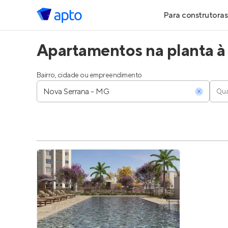
Para construtoras
Apartamentos na planta à
Geração de Le
Geração de Vis
Bairro, cidade ou empreendimento
Qua
Geração de Ve
Maiores Const
Parcerias Imobi
Anunciar Imóve
Entrar no Pa