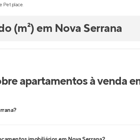
e Pet place.
do (m²) em Nova Serrana
obre apartamentos à venda 
errana?
ançamentos imobiliários em Nova Serrana?