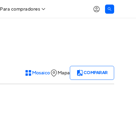
Para compradores
Buscar um imóvel novo
Meu perfil
Calcule seu Poder de Compra
Imóveis Visualizados
Comprar x Alugar
Imóveis Contatados
Mosaico
Mapa
COMPARAR
Correção do INCC
Clientes
Entrar no Apto
Simulador de Financiamento
Encontre um corretor
Entrar no Apto