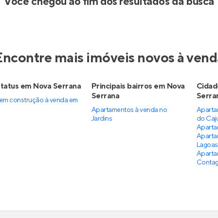
Você chegou ao fim dos resultados da busca
Encontre mais imóveis novos à vend
tatus em Nova Serrana
Principais bairros em Nova
Cidad
Serrana
Serra
em construção à venda em
Apartamentos à venda no
Aparta
Jardins
do Caj
Aparta
Aparta
Lagoas
Aparta
Conta