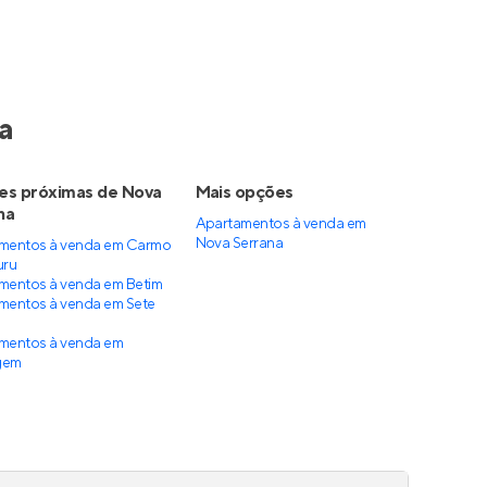
a
es próximas de Nova
Mais opções
na
Apartamentos à venda
em
Nova Serrana
mentos à venda em Carmo
uru
mentos à venda em Betim
mentos à venda em Sete
mentos à venda em
gem