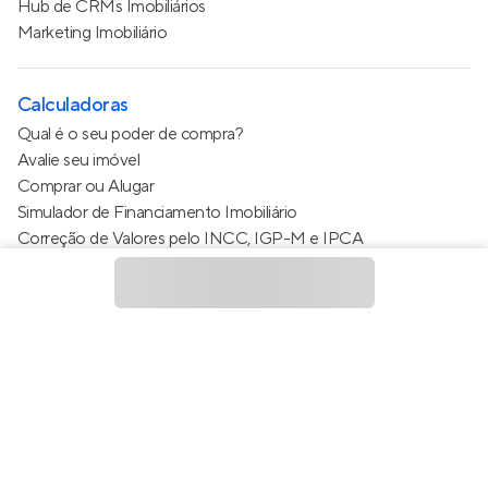
Hub de CRMs Imobiliários
Marketing Imobiliário
Calculadoras
Qual é o seu poder de compra?
Avalie seu imóvel
Comprar ou Alugar
Simulador de Financiamento Imobiliário
Correção de Valores pelo INCC, IGP-M e IPCA
Estimativa de valor do condomínio
Calculo do metro quadrado (m²)
Política de Privacidade
Termos de Serviço
Termos de Uso
© 2015 - 2026
Apto Tecnologia Ltda.
Todos os direitos
reservados