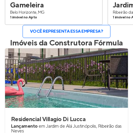
Gameleira
Jardim
Belo Horizonte, MG
Ribeirão d
1 imóvel no Apto
1 imóvel no 
VOCÊ REPRESENTA ESSA EMPRESA?
Imóveis da
Construtora Fórmula
Residencial Villagio Di Lucca
Lançamento
em
Jardim de Alá Justinópolis
,
Ribeirão das
Neves