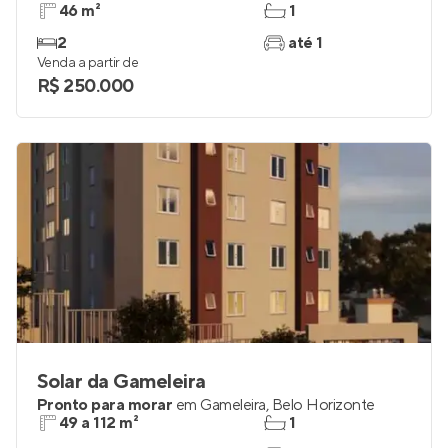
46 m²
1
2
até 1
Venda a partir de
R$ 250.000
Solar da Gameleira
Pronto para morar
em
Gameleira
,
Belo Horizonte
49 a 112 m²
1