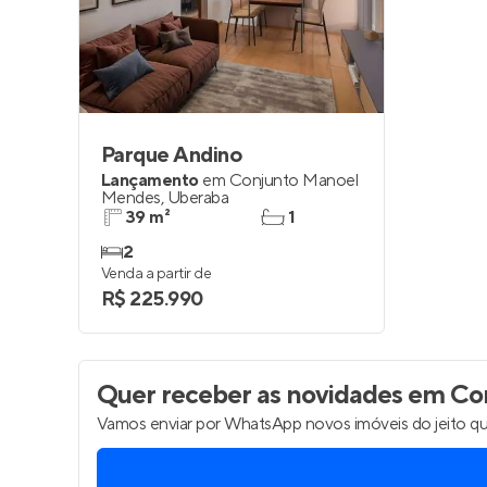
Entrar no Pa
Parque Andino
Lançamento
em
Conjunto Manoel
Mendes
,
Uberaba
39 m²
1
2
Venda a partir de
R$ 225.990
Quer receber as novidades
em Con
Vamos enviar por WhatsApp novos imóveis do jeito qu