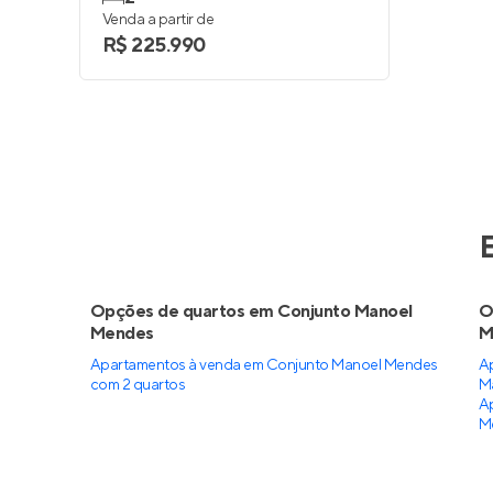
Venda a partir de
R$ 225.990
Opções de quartos em Conjunto Manoel
O
Mendes
M
Apartamentos à venda em Conjunto Manoel Mendes
A
com 2 quartos
M
A
M