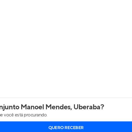
inel de Clientes
Entrar no Painel de Clientes
Entrar no Apto
junto Manoel Mendes, Uberaba
?
e você está procurando.
QUERO RECEBER