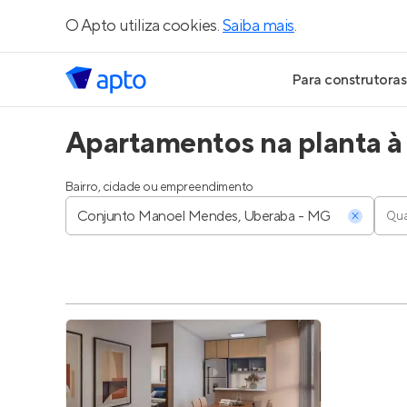
O Apto utiliza cookies.
Saiba mais
.
Para construtoras
Apartamentos na planta 
Geração de Le
Geração de Vis
Bairro, cidade ou empreendimento
Qua
Geração de Ve
Maiores Const
Parcerias Imobi
Anunciar Imóve