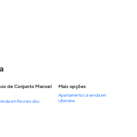
a
mos de Conjunto Manoel
Mais opções
Apartamentos à venda
em
Uberaba
venda em Recreio dos