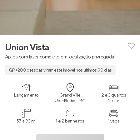
Union Vista
Aptos com lazer completo em localização privilegiada!
+200 pessoas viram este imóvel nos últimos 90 dias
Lançamento
Grand Ville
2 e 3 quartos
Uberlândia - MG
1 suíte
57 a 93 m²
1 e 2 banheiros
1 vaga