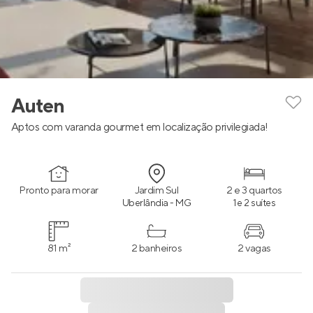
Auten
Aptos com varanda gourmet em localização privilegiada!
Pronto para morar
Jardim Sul
2 e 3 quartos
Uberlândia - MG
1 e 2 suítes
81 m²
2 banheiros
2 vagas