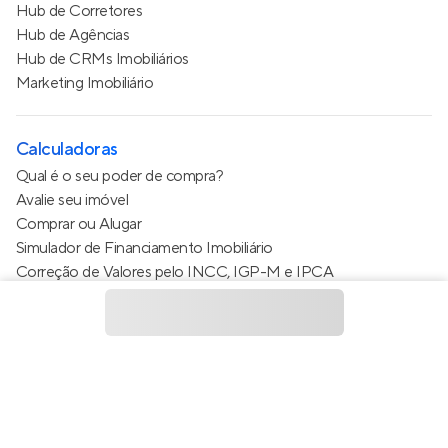
Hub de Corretores
Hub de Agências
Hub de CRMs Imobiliários
Marketing Imobiliário
Calculadoras
Qual é o seu poder de compra?
Avalie seu imóvel
Comprar ou Alugar
Simulador de Financiamento Imobiliário
Correção de Valores pelo INCC, IGP-M e IPCA
Estimativa de valor do condomínio
Calculo do metro quadrado (m²)
Política de Privacidade
Termos de Serviço
Termos de Uso
© 2015 - 2026
Apto Tecnologia Ltda.
Todos os direitos