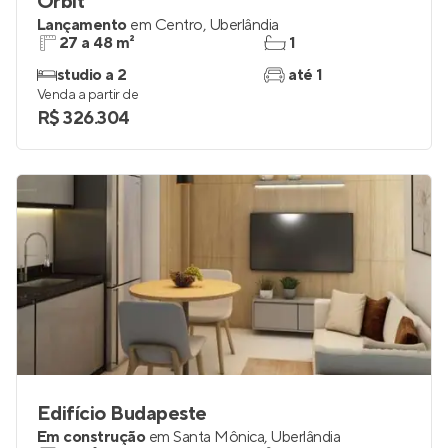
Orbit
Lançamento
em
Centro
,
Uberlândia
27 a 48 m²
1
studio a 2
até 1
Venda a partir de
R$ 326.304
Edifício Budapeste
Em construção
em
Santa Mônica
,
Uberlândia