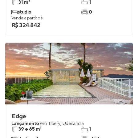
31 m²
1
studio
0
Venda a partir de
R$ 324.842
Edge
Lançamento
em
Tibery
,
Uberlândia
39 e 65 m²
1