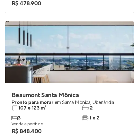
2
2
Venda a partir de
R$ 478.900
Beaumont Santa Mônica
Pronto para morar
em
Santa Mônica
,
Uberlândia
107 e 123 m²
2
3
1 e 2