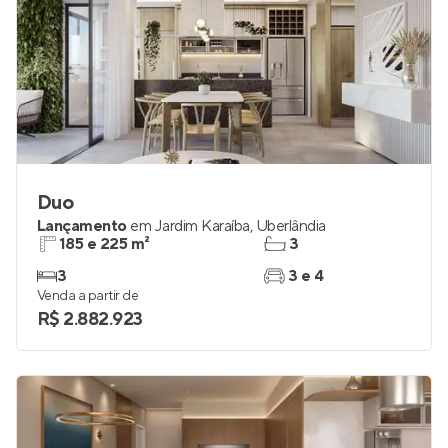
Duo
Lançamento
em
Jardim Karaíba
,
Uberlândia
185 e 225 m²
3
3
3 e 4
Venda a partir de
R$ 2.882.923