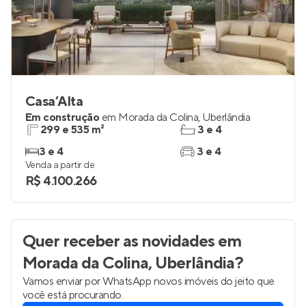
Casa’Alta
Em construção
em
Morada da Colina
,
Uberlândia
299 e 535 m²
3 e 4
3 e 4
3 e 4
Venda a partir de
R$ 4.100.266
Quer receber as novidades
em
Morada da Colina, Uberlândia
?