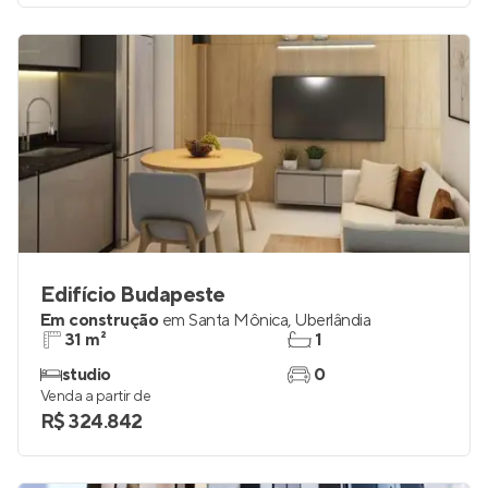
Venda a partir de
R$ 848.400
Edifício Budapeste
Em construção
em
Santa Mônica
,
Uberlândia
31 m²
1
studio
0
Venda a partir de
R$ 324.842