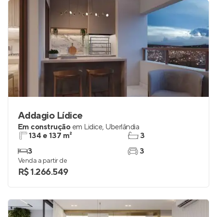
R$ 770.167
Addagio Lídice
Em construção
em
Lidice
,
Uberlândia
134 e 137 m²
3
3
3
Venda a partir de
R$ 1.266.549