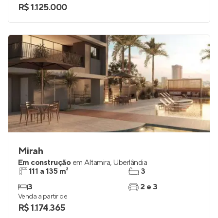
3
2
Venda a partir de
R$ 1.125.000
Mirah
Em construção
em
Altamira
,
Uberlândia
111 a 135 m²
3
3
2 e 3