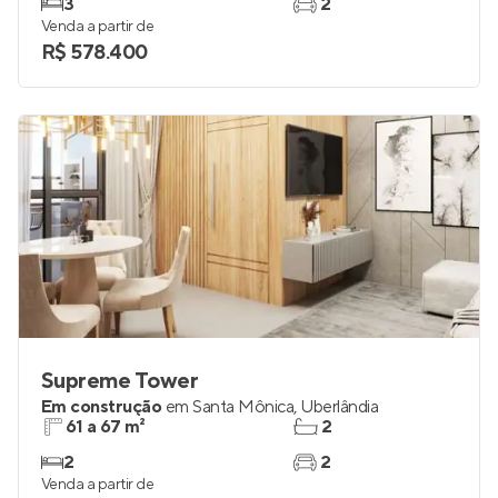
Lançamento
em
Santa Mônica
,
Uberlândia
75 m²
2
3
2
Venda a partir de
R$ 578.400
Supreme Tower
Em construção
em
Santa Mônica
,
Uberlândia
61 a 67 m²
2