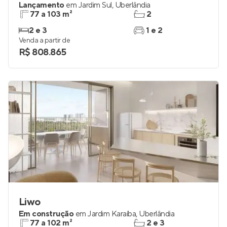
Chess
Lançamento
em
Jardim Sul
,
Uberlândia
77 a 103 m²
2
2 e 3
1 e 2
Venda a partir de
R$ 808.865