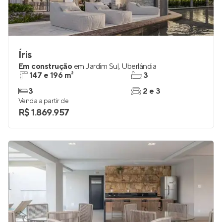
Íris
Em construção
em
Jardim Sul
,
Uberlândia
147 e 196 m²
3
3
2 e 3
Venda a partir de
R$ 1.869.957