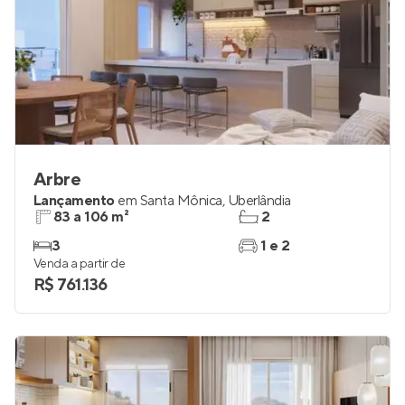
Arbre
Lançamento
em
Santa Mônica
,
Uberlândia
83 a 106 m²
2
3
1 e 2
Venda a partir de
R$ 761.136