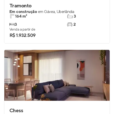
Tramonto
Em construção
em
Gávea
,
Uberlândia
164 m²
3
3
2
Venda a partir de
R$ 1.932.509