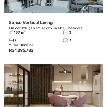
Sense Vertical Living
Em construção
em
Jardim Karaíba
,
Uberlândia
137 m²
3
3
3
Venda a partir de
R$ 1.896.782