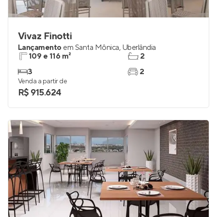
Vivaz Finotti
Lançamento
em
Santa Mônica
,
Uberlândia
109 e 116 m²
2
3
2
Venda a partir de
R$ 915.624