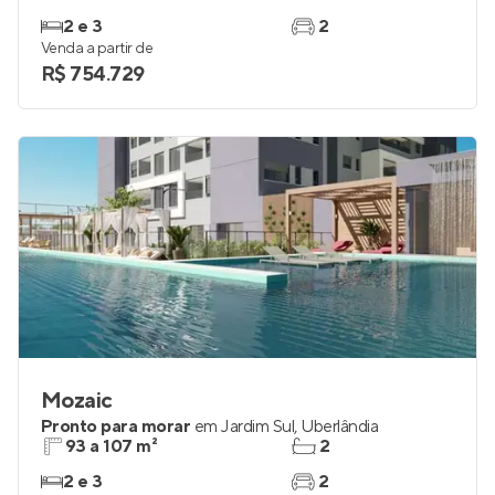
Liwo
Em construção
em
Jardim Karaíba
,
Uberlândia
77 a 102 m²
2 e 3
2 e 3
2
Venda a partir de
R$ 754.729
Mozaic
Pronto para morar
em
Jardim Sul
,
Uberlândia