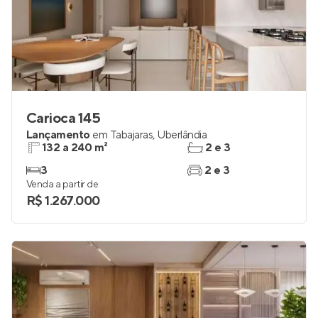
Carioca 145
Lançamento
em
Tabajaras
,
Uberlândia
132 a 240 m²
2 e 3
3
2 e 3
Venda a partir de
R$ 1.267.000