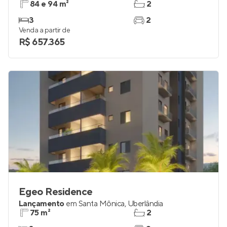
Vivaz Residence
Em construção
em
Santa Mônica
,
Uberlândia
84 e 94 m²
2
3
2
Venda a partir de
R$ 657.365
Egeo Residence