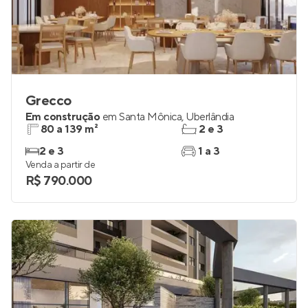
Grecco
Em construção
em
Santa Mônica
,
Uberlândia
80 a 139 m²
2 e 3
2 e 3
1 a 3
Venda a partir de
R$ 790.000