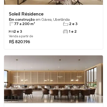
Soleil Résidence
Em construção
em
Gávea
,
Uberlândia
77 a 200 m²
2 e 3
2 e 3
1 e 2
Venda a partir de
R$ 820.196