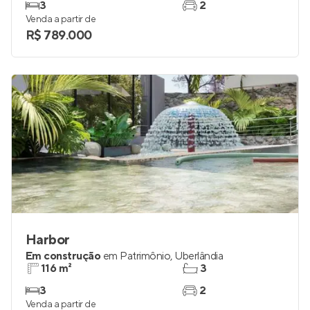
Pronto para morar
em
Patrimônio
,
Uberlândia
90 e 91 m²
2
3
2
Venda a partir de
R$ 789.000
Harbor
Em construção
em
Patrimônio
,
Uberlândia
116 m²
3