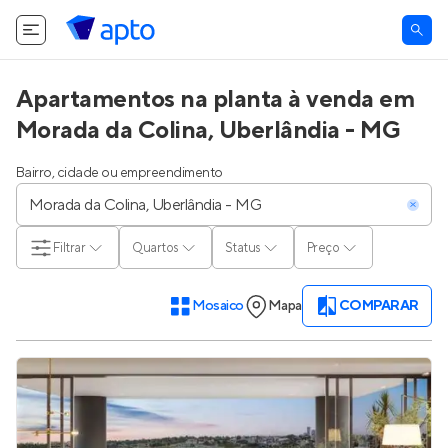
O Apto utiliza cookies.
Saiba mais
.
Tudo bem
Apartamentos na planta à venda em
Morada da Colina, Uberlândia - MG
Bairro, cidade ou empreendimento
Filtrar
Quartos
Status
Preço
Mosaico
Mapa
COMPARAR