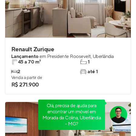
Renault Zurique
Lançamento
em
Presidente Roosevelt
,
Uberlândia
45 a 70 m²
1
2
até 1
Venda a partir de
R$ 271.900