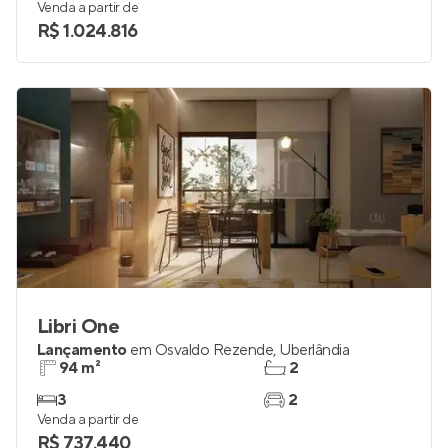
93 a 107 m²
2
2 e 3
2
Venda a partir de
R$ 1.024.816
Libri One
Lançamento
em
Osvaldo Rezende
,
Uberlândia
94 m²
2