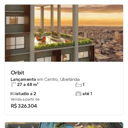
R$ 845.566
Orbit
Lançamento
em
Centro
,
Uberlândia
27 a 48 m²
1
studio a 2
até 1
Venda a partir de
R$ 326.304