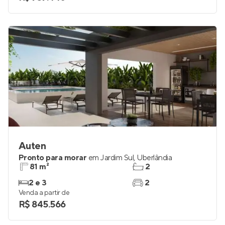
3
2
Venda a partir de
R$ 737.440
Auten
Pronto para morar
em
Jardim Sul
,
Uberlândia
81 m²
2
2 e 3
2
Venda a partir de