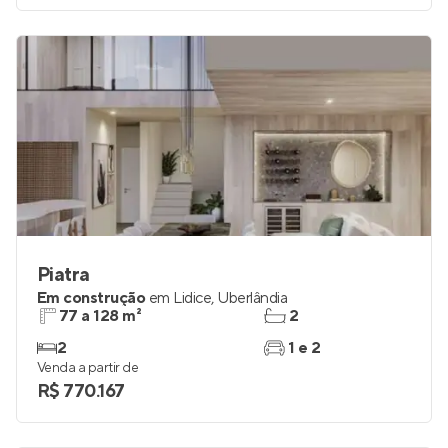
Venda a partir de
R$ 1.174.365
Piatra
Em construção
em
Lidice
,
Uberlândia
77 a 128 m²
2
2
1 e 2
Venda a partir de