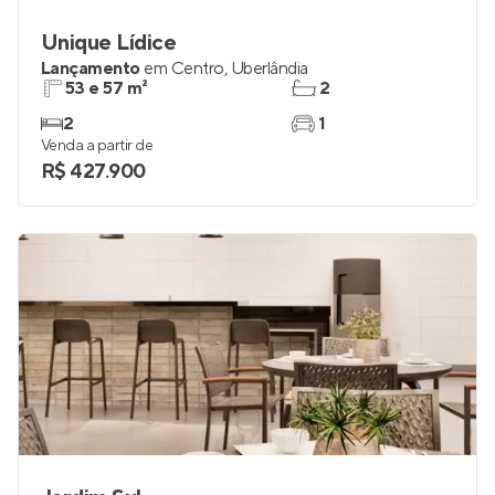
Unique Lídice
Lançamento
em
Centro
,
Uberlândia
53 e 57 m²
2
2
1
Venda a partir de
R$ 427.900