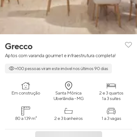
Grecco
Aptos com varanda gourmet e infraestrutura completa!
+100 pessoas viram este imóvel nos últimos 90 dias
Em construção
Santa Mônica
2 e 3 quartos
Uberlândia - MG
1 a 3 suítes
80 a 139 m²
2 e 3 banheiros
1 a 3 vagas