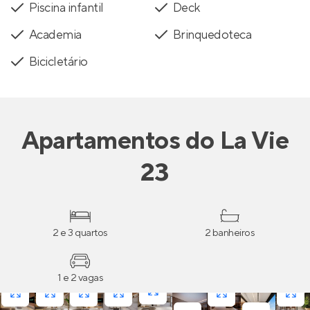
Piscina infantil
Deck
Academia
Brinquedoteca
Bicicletário
Apartamentos
do
La Vie
23
2 e 3 quartos
2 banheiros
1 e 2 vagas