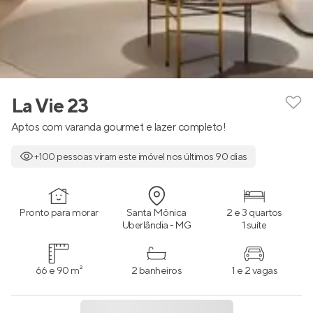
La Vie 23
Aptos com varanda gourmet e lazer completo!
+100 pessoas viram este imóvel nos últimos 90 dias
Pronto para morar
Santa Mônica
2 e 3 quartos
Uberlândia - MG
1 suíte
66 e 90 m²
2 banheiros
1 e 2 vagas