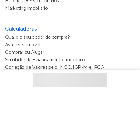
Hub de CRMs Imobiliários
Marketing Imobiliário
Calculadoras
Qual é o seu poder de compra?
Avalie seu imóvel
Comprar ou Alugar
Simulador de Financiamento Imobiliário
Correção de Valores pelo INCC, IGP-M e IPCA
Estimativa de valor do condomínio
Calculo do metro quadrado (m²)
Política de Privacidade
Termos de Serviço
Termos de Uso
© 2015 - 2026
Apto Tecnologia Ltda.
Todos os direitos
reservados