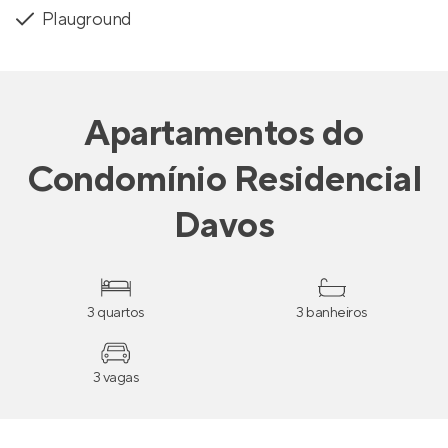
Plauground
Apartamentos
do
Condomínio Residencial
Davos
3 quartos
3 banheiros
3 vagas