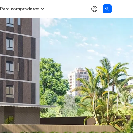
Para compradores
as
Buscar um imóvel novo
Calcule seu Poder de Compra
Comprar x Alugar
Correção do INCC
Simulador de Financiamento
Encontre um corretor