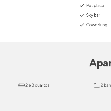
Pet place
Sky bar
Coworking
Apa
2 e 3 quartos
2 ban