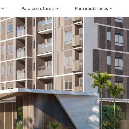
Para corretores
Para imobiliárias
Leads
Leads para Corretores
Leads para Imobiliári
sitas
Corretor+
Hub de imobiliárias
Vendas
Parcerias imobiliárias
Anunciar imóveis
trutoras
Hub de Corretores
iliárias
Perfil Verificado
veis
Anunciar imóveis