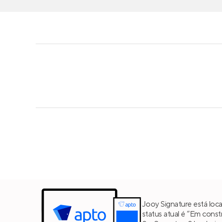
Jooy Signature está loc
status atual é “Em cons