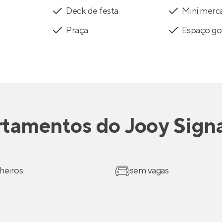
Deck de festa
Mini merc
Praça
Espaço g
rtamentos
do
Jooy Sign
heiros
sem vagas