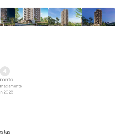
4
ronto
imadamente
un 2028
estas