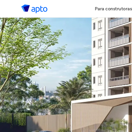
Para construtoras
Geração de 
Geração de Vi
Geração de 
Maiores Cons
Parcerias Imob
Anunciar Imó