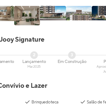
Jooy Signature
2
3
çamento
Lançamento
Em Construção
P
Mai 2025
Aprox
J
Convívio e Lazer
Brinquedoteca
Salão de f