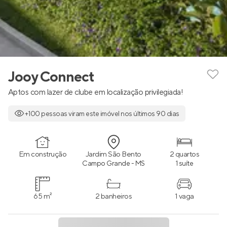
Jooy Connect
Aptos com lazer de clube em localização privilegiada!
+100 pessoas viram este imóvel nos últimos 90 dias
Em construção
Jardim São Bento
2 quartos
Campo Grande - MS
1 suíte
65 m²
2 banheiros
1 vaga