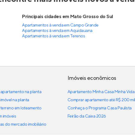
Entrar no Apto
Principais cidades em Mato Grosso do Sul
Apartamentos à venda em Campo Grande
Apartamentos à venda em Aquidauana
Apartamentos à venda em Terenos
Imóveis econômicos
apartamento na planta
Apartamento Minha Casa Minha Vida
imóvel na planta
Comprar apartamento até R$ 200 mil
terreno em loteamento
Conheça o Programa Casa Paulista
em imóveis
Feirão da Caixa 2026
as do mercado imobiliário