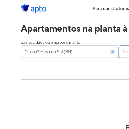
Para construtoras
Apartamentos na planta à
Geração de Le
Geração de Vis
Bairro, cidade ou empreendimento
4 
Geração de Ve
Maiores Const
Parcerias Imobi
Anunciar Imóve
Entrar no Pa