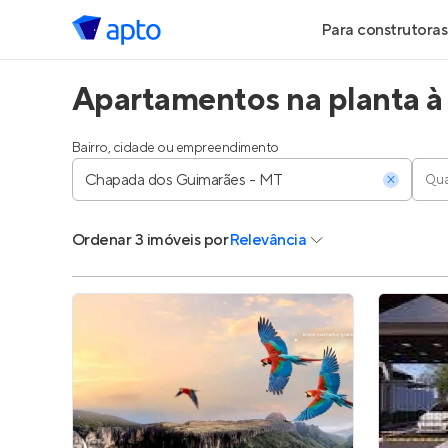
Para construtoras
Apartamentos na planta 
Geração de Le
Geração de Vis
Bairro, cidade ou empreendimento
Qua
Geração de Ve
Ordenar
3 imóveis
por
Relevância
Maiores Const
Parcerias Imobi
Anunciar Imóve
Entrar no Pa