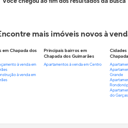
Você chegou ao fim dos resultados da busca
Encontre mais imóveis novos à vend
s em Chapada dos
Principais bairros em
Cidades
Chapada dos Guimarães
Chapada
nçamento à venda em
Apartamentos à venda em Centro
Apartamen
rães
Apartamen
nstrução à venda em
Grande
rães
Apartamen
Rondonóp
Apartamen
do Garças