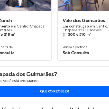
Entrar no Apto
Zurich
Vale dos Guimarães
mento
em
Centro
,
Chapada
Em construção
em
Centro
,
imarães
Chapada dos Guimarães
 e 218 m²
300 e 510 m²
partir de
Venda a partir de
onsulta
Sob Consulta
pada dos Guimarães
?
e você está procurando.
QUERO RECEBER