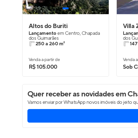
Altos do Buriti
Villa 
Lançamento
em
Centro
,
Chapada
Lança
dos Guimarães
dos Gu
250 a 260 m²
147
Venda a partir de
Venda a 
R$ 105.000
Sob C
Quer receber as novidades
em Cha
Vamos enviar por WhatsApp novos imóveis do jeito qu