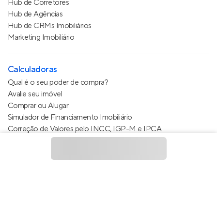
Hub de Corretores
Hub de Agências
Hub de CRMs Imobiliários
Marketing Imobiliário
Calculadoras
Qual é o seu poder de compra?
Avalie seu imóvel
Comprar ou Alugar
Simulador de Financiamento Imobiliário
Correção de Valores pelo INCC, IGP-M e IPCA
Estimativa de valor do condomínio
Calculo do metro quadrado (m²)
Política de Privacidade
Termos de Serviço
Termos de Uso
© 2015 - 2026
Apto Tecnologia Ltda.
Todos os direitos