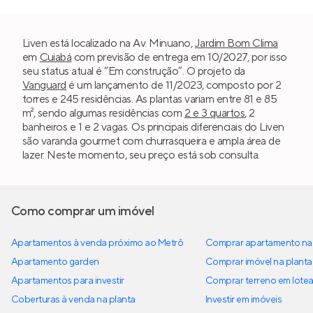
Liven está localizado na Av. Minuano,
Jardim Bom Clima
em
Cuiabá
com previsão de entrega em 10/2027, por isso
seu status atual é “Em construção”. O projeto da
Vanguard
é um lançamento de 11/2023, composto por 2
torres e 245 residências. As plantas variam entre 81 e 85
m², sendo algumas residências com
2 e 3 quartos
, 2
banheiros e 1 e 2 vagas. Os principais diferenciais do Liven
são varanda gourmet com churrasqueira e ampla área de
lazer. Neste momento, seu preço está sob consulta.
Como comprar um imóvel
Apartamentos à venda próximo ao Metrô
Comprar apartamento na 
Apartamento garden
Comprar imóvel na planta
Apartamentos para investir
Comprar terreno em lote
Coberturas à venda na planta
Investir em imóveis