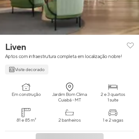
Liven
Aptos com infraestrutura completa em localização nobre!
Visite decorado
Em construção
Jardim Bom Clima
2 e 3 quartos
Cuiabá - MT
1 suíte
81 e 85 m²
2 banheiros
1 e 2 vagas