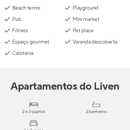
Beach tennis
Playground
Pub
Mini market
Fitness
Pet place
Espaço gourmet
Varanda descoberta
Calistenia
Apartamentos
do
Liven
2 e 3 quartos
2 banheiros