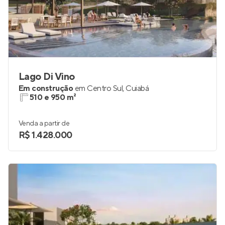
Lago Di Vino
Em construção
em
Centro Sul
,
Cuiabá
510 e 950 m²
Venda a partir de
R$ 1.428.000