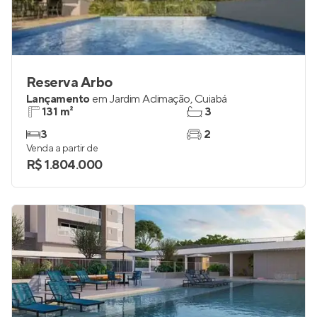
Reserva Arbo
Lançamento
em
Jardim Aclimação
,
Cuiabá
131 m²
3
3
2
Venda a partir de
R$ 1.804.000