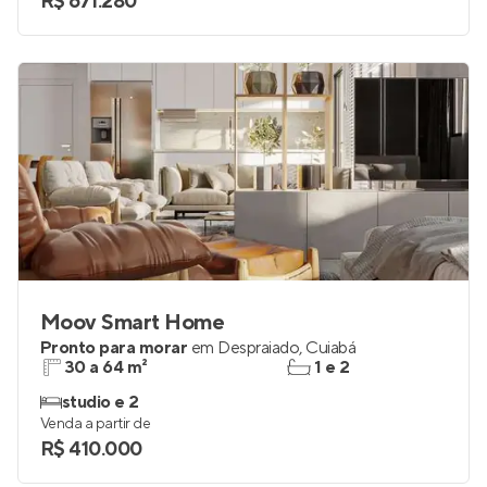
R$ 671.280
Moov Smart Home
Pronto para morar
em
Despraiado
,
Cuiabá
30 a 64 m²
1 e 2
studio e 2
Venda a partir de
R$ 410.000