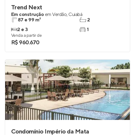
Trend Next
Em construção
em
Verdão
,
Cuiabá
87 e 99 m²
2
2 e 3
1
Venda a partir de
R$ 960.670
Condomínio Império da Mata