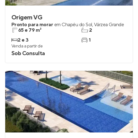
Origem VG
Pronto para morar
em
Chapéu do Sol
,
Várzea Grande
65 e 79 m²
2
2 e 3
1
Venda a partir de
Sob Consulta