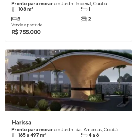
Pronto para morar
em
Jardim Imperial
,
Cuiabá
108 m²
1
3
2
Venda a partir de
R$ 755.000
Harissa
Pronto para morar
em
Jardim das Américas
,
Cuiabá
165 a 497 m²
4 a 6