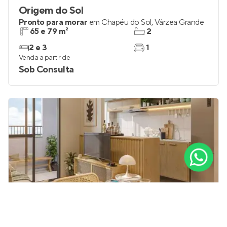
Origem do Sol
Pronto para morar
em
Chapéu do Sol
,
Várzea Grande
65 e 79 m²
2
2 e 3
1
Venda a partir de
Sob Consulta
Chapada Giardini