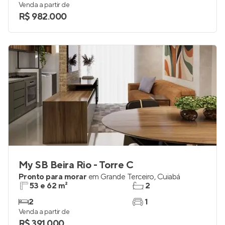
Venda a partir de
R$ 982.000
My SB Beira Rio - Torre C
Pronto para morar
em
Grande Terceiro
,
Cuiabá
53 e 62 m²
2
2
1
Venda a partir de
R$ 391.000