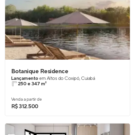
Botanique Residence
Lançamento
em
Altos do Coxipó
,
Cuiabá
250 e 347 m²
Venda a partir de
R$ 312.500