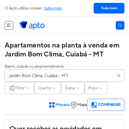
O Apto utiliza cookies.
Saiba mais
.
Tudo bem
Apartamentos na planta à venda em
Jardim Bom Clima, Cuiabá - MT
Bairro, cidade ou empreendimento
Filtrar
Quartos
Status
Preço
Mosaico
Mapa
COMPARAR
Quer receber as novidades
em