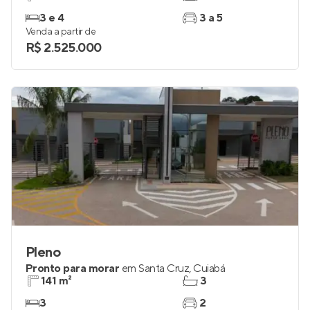
3 e 4
3 a 5
Venda a partir de
R$ 2.525.000
Pleno
Pronto para morar
em
Santa Cruz
,
Cuiabá
141 m²
3
3
2