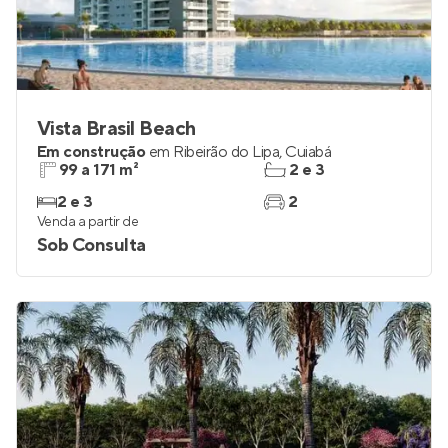
Vista Brasil Beach
Em construção
em
Ribeirão do Lipa
,
Cuiabá
99 a 171 m²
2 e 3
2 e 3
2
Venda a partir de
Sob Consulta