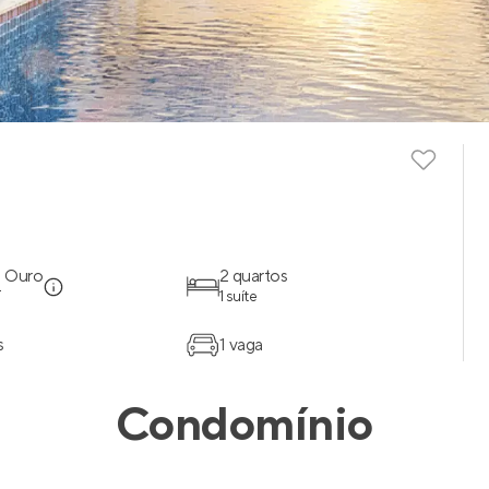
 Ouro
2 quartos
T
1 suíte
s
1 vaga
Condomínio