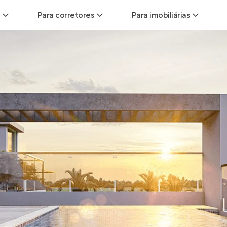
Para corretores
Para imobiliárias
Leads
Leads para Corretores
Leads para Imobiliári
sitas
Corretor+
Hub de imobiliárias
Vendas
Parcerias imobiliárias
Anunciar imóveis
trutoras
Hub de Corretores
iliárias
Perfil Verificado
veis
Anunciar imóveis