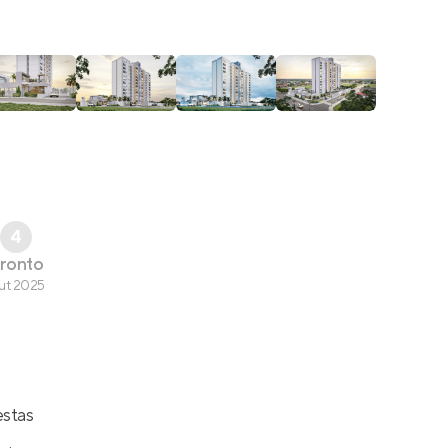
4
ronto
ut 2025
estas