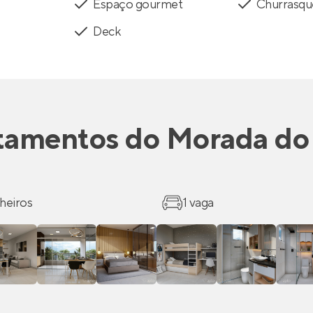
Espaço gourmet
Churrasqu
Deck
tamentos
do
Morada do
heiros
1 vaga