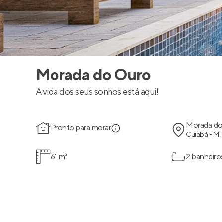
Morada do Ouro
A vida dos seus sonhos está aqui!
Morada do
Pronto para morar
Cuiabá - M
61 m²
2 banheiro