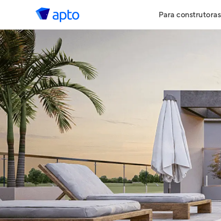
Para construtoras
Geração de 
Geração de Vi
Geração de 
Maiores Cons
Parcerias Imob
Anunciar Imó