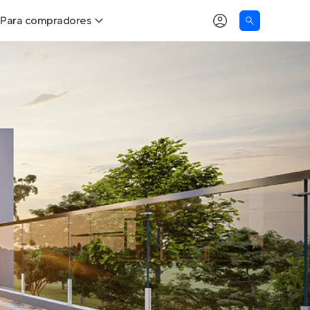
Para compradores
as
Buscar um imóvel novo
Calcule seu Poder de Compra
Comprar x Alugar
Correção do INCC
Simulador de Financiamento
Encontre um corretor