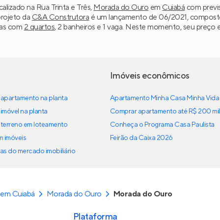
alizado na Rua Trinta e Três,
Morada do Ouro
em
Cuiabá
com previs
projeto da
C&A Construtora
é um lançamento de 06/2021, composto po
ias com
2 quartos
, 2 banheiros e 1 vaga. Neste momento, seu preço e
Imóveis econômicos
apartamento na planta
Apartamento Minha Casa Minha Vida
imóvel na planta
Comprar apartamento até R$ 200 mil
terreno em loteamento
Conheça o Programa Casa Paulista
em imóveis
Feirão da Caixa 2026
as do mercado imobiliário
 em Cuiabá
Morada do Ouro
Morada do Ouro
Plataforma