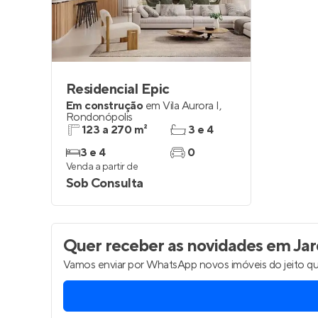
Residencial Epic
Em construção
em
Vila Aurora I
,
Rondonópolis
123 a 270 m²
3 e 4
3 e 4
0
Venda a partir de
Sob Consulta
Quer receber as novidades
em Jard
Vamos enviar por WhatsApp novos imóveis do jeito qu