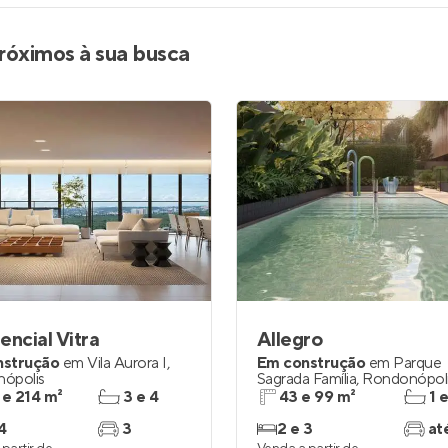
róximos à sua busca
encial Vitra
Allegro
nstrução
em
Vila Aurora I
,
Em construção
em
Parque
ópolis
Sagrada Família
,
Rondonópol
 e 214 m²
3 e 4
43 e 99 m²
1 
4
3
2 e 3
at