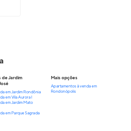
a
s de Jardim
Mais opções
José
Apartamentos à venda
em
Rondonópolis
da em Jardim Rondônia
a em Vila Aurora I
da em Jardim Mato
nda em Parque Sagrada