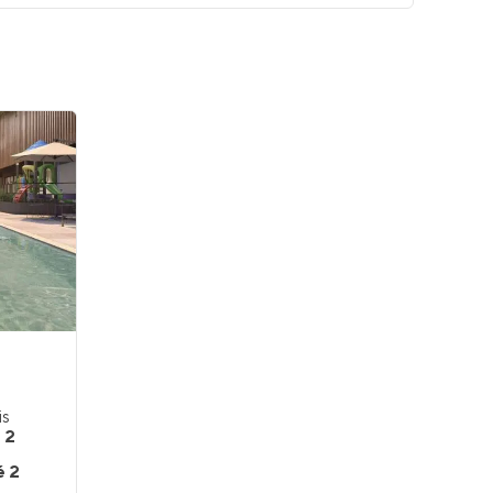
is
e 2
é 2