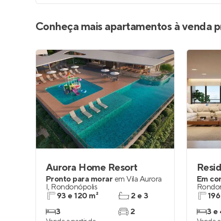
Conheça mais apartamentos à venda p
Aurora Home Resort
Resid
Pronto para morar
em
Vila Aurora
Em co
I
,
Rondonópolis
Rondon
93 e 120 m²
2 e 3
196
3
2
3 e 