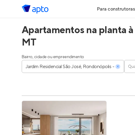
Para construtoras
Apartamentos na planta à
Geração de Le
MT
Geração de Vis
Bairro, cidade ou empreendimento
Geração de Ve
Qua
Maiores Const
Parcerias Imobi
Anunciar Imóve
Entrar no Pa