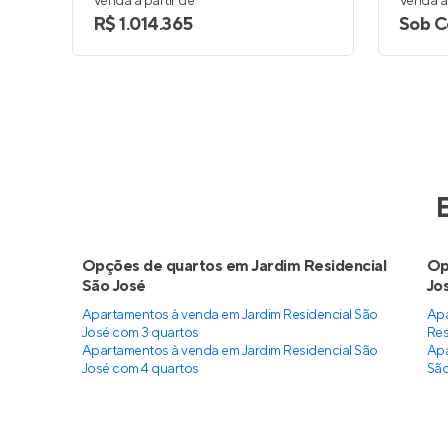
Venda a partir de
Venda a 
R$ 1.014.365
Sob C
Opções de quartos em Jardim Residencial
Op
São José
Jo
Apartamentos à venda em Jardim Residencial São
Apa
José com 3 quartos
Res
Apartamentos à venda em Jardim Residencial São
Apa
José com 4 quartos
São