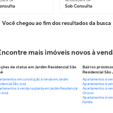
partir de
Venda a partir de
onsulta
Sob Consulta
Você chegou ao fim dos resultados da busca
Encontre mais imóveis novos à vend
ções de status em Jardim Residencial São
Bairros próximo
sé
Residencial São 
rtamentos em construção à venda em Jardim
Apartamentos à ven
idencial São José
Apartamentos à vend
rtamentos à venda na planta em Jardim Residencial
Apartamentos à ven
 José
Grosso
Apartamentos à ve
Família