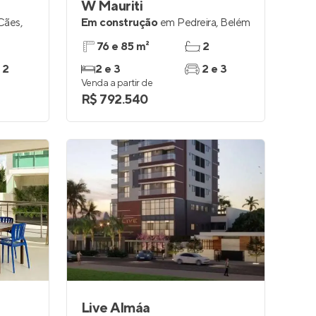
W Mauriti
Cães
,
Em construção
em
Pedreira
,
Belém
76 e 85 m²
2
 2
2 e 3
2 e 3
Venda a partir de
R$ 792.540
Live Almáa