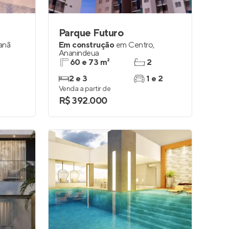
Parque Futuro
anã
Em construção
em
Centro
,
Ananindeua
60 e 73 m²
2
2 e 3
1 e 2
Venda a partir de
R$ 392.000