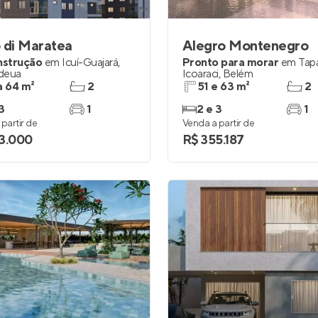
 di Maratea
Alegro Montenegro
nstrução
em
Icuí-Guajará
,
Pronto para morar
em
Tap
deua
Icoaraci
,
Belém
a 64 m²
2
51 e 63 m²
2
3
1
2 e 3
1
partir de
Venda a partir de
3.000
R$ 355.187