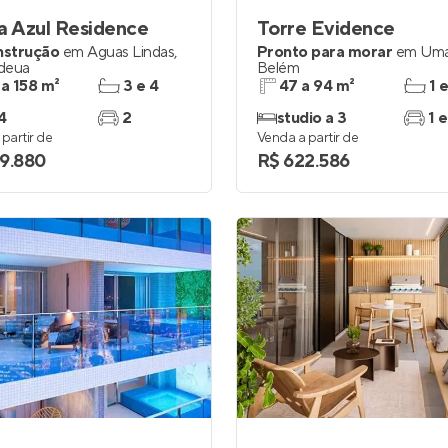
a Azul Residence
Torre Evidence
nstrução
em
Águas Lindas
,
Pronto para morar
em
Uma
deua
Belém
 a 158 m²
3 e 4
47 a 94 m²
1 
4
2
studio a 3
1 e
partir de
Venda a partir de
9.880
R$ 622.586