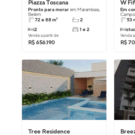
Piazza Toscana
W Fif
Pronto para morar
em
Marambaia
,
Em co
Belém
Campo
72 e 88 m²
2
53 
2
1 e 2
stud
Venda a partir de
Venda a 
R$ 656.190
R$ 70
Tree Residence
Bree