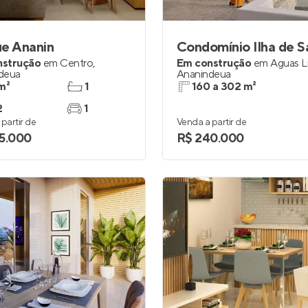
ue Ananin
nstrução
em
Centro
,
Em construção
em
Águas L
deua
Ananindeua
m²
1
160 a 302 m²
2
1
partir de
Venda a partir de
5.000
R$ 240.000