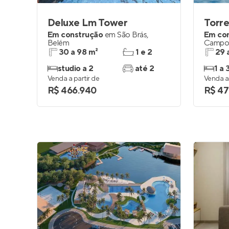
Deluxe Lm Tower
Torre
Em construção
em
São Brás
,
Em co
Belém
Campo
30 a 98 m²
1 e 2
29 
studio a 2
até 2
1 a 
Venda a partir de
Venda a 
R$ 466.940
R$ 47