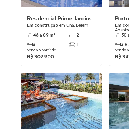
Residencial Prime Jardins
Porto
Em construção
em
Una
,
Belém
Em co
Ananin
46 a 89 m²
2
50 
2
1
2 e 
Venda a partir de
Venda a 
R$ 307.900
R$ 34