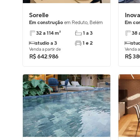
Sorelle
Inova
Em construção
em
Reduto
,
Belém
Em co
32 a 114 m²
1 a 3
38 
studio a 3
1 e 2
stud
Venda a partir de
Venda a 
R$ 642.986
R$ 38