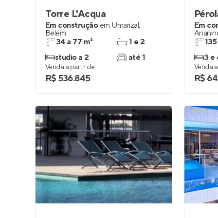
Torre L'Acqua
Pérol
Em construção
em
Umarizal
,
Em co
Belém
Ananin
34 a 77 m²
1 e 2
135
studio a 2
até 1
3 e 
Venda a partir de
Venda a 
R$ 536.845
R$ 64