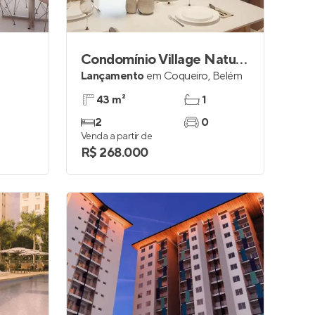
Condomínio Village Natureza
Lançamento
em
Coqueiro
,
Belém
43 m²
1
2
0
Venda a partir de
R$ 268.000