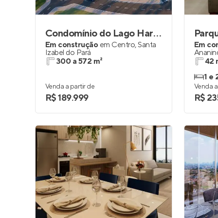
Condomínio do Lago Haras Park
Parq
Em construção
em
Centro
,
Santa
Em co
Izabel do Pará
Ananin
300 a 572 m²
42 
1 e 
Venda a partir de
Venda a 
R$ 189.999
R$ 23