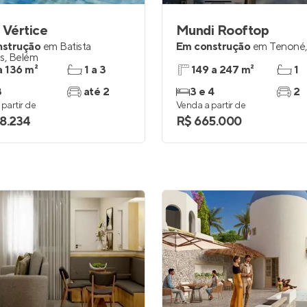
 Vértice
Mundi Rooftop
nstrução
em
Batista
Em construção
em
Tenoné
s
,
Belém
a 136 m²
1 a 3
149 a 247 m²
1
3
até 2
3 e 4
2
partir de
Venda a partir de
8.234
R$ 665.000