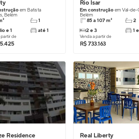
ty
Rio Isar
nstrução
em
Batista
Em construção
em
Val-de-
s
,
Belém
Belém
m²
1
85 a 107 m²
2
io e 1
até 1
2 e 3
1 e
partir de
Venda a partir de
5.425
R$ 733.163
ze Residence
Real Liberty