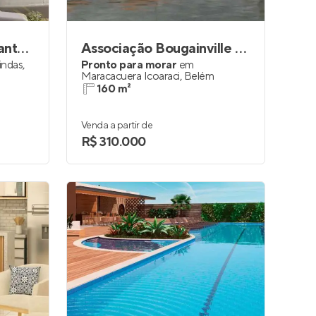
Condomínio Ilha de Santorini
Associação Bougainville Garden
indas
,
Pronto para morar
em
Maracacuera Icoaraci
,
Belém
160 m²
Venda a partir de
R$ 310.000