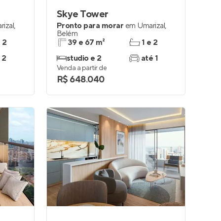
Skye Tower
rizal
,
Pronto para morar
em
Umarizal
,
Belém
e 2
39 e 67 m²
1 e 2
 2
studio e 2
até 1
Venda a partir de
R$ 648.040