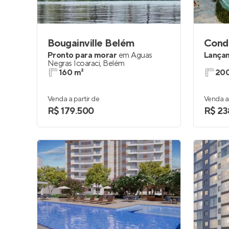
Bougainville Belém
Pronto para morar
em
Águas
Lança
Negras Icoaraci
,
Belém
160 m²
200
Venda a partir de
Venda a 
R$ 179.500
R$ 23