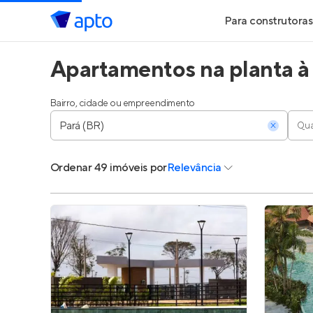
Para construtoras
Apartamentos na planta à
Geração de Le
Geração de Vis
Bairro, cidade ou empreendimento
Qua
Geração de Ve
Ordenar
49 imóveis
por
Relevância
Maiores Const
Parcerias Imobi
Anunciar Imóve
Entrar no Pa