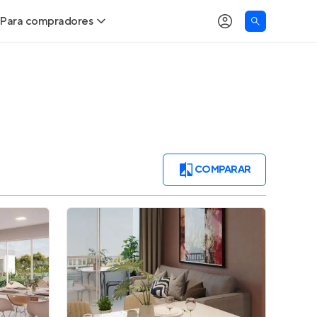
Para compradores
Buscar um imóvel novo
Meu perfil
Calcule seu Poder de Compra
Imóveis Visualizados
Comprar x Alugar
Imóveis Contatados
COMPARAR
Correção do INCC
Clientes
Entrar no Apto
Simulador de Financiamento
Encontre um corretor
Entrar no Apto