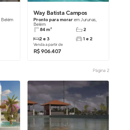
Way Batista Campos
,
Belém
Pronto para morar
em
Jurunas
,
Belém
84 m²
2
2 e 3
1 e 2
Venda a partir de
R$ 906.407
Página
2