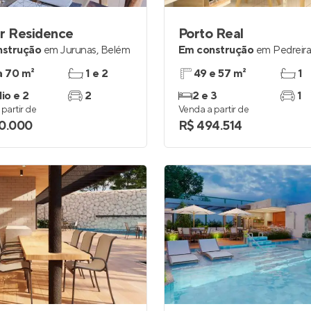
r Residence
Porto Real
nstrução
em
Jurunas
,
Belém
Em construção
em
Pedreir
a 70 m²
1 e 2
49 e 57 m²
1
io e 2
2
2 e 3
1
partir de
Venda a partir de
0.000
R$ 494.514