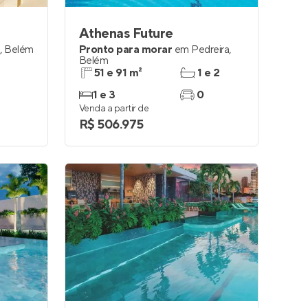
Athenas Future
a
,
Belém
Pronto para morar
em
Pedreira
,
Belém
51 e 91 m²
1 e 2
1 e 3
0
Venda a partir de
R$ 506.975