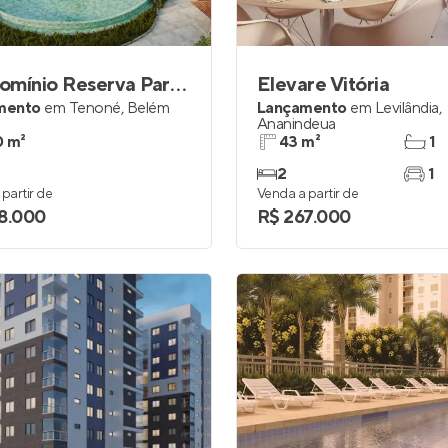
Entrar no Apto
Condomínio Reserva Parque
Elevare Vitória
mento
em
Tenoné
,
Belém
Lançamento
em
Levilândia
,
Ananindeua
 m²
43 m²
1
2
1
partir de
Venda a partir de
8.000
R$ 267.000