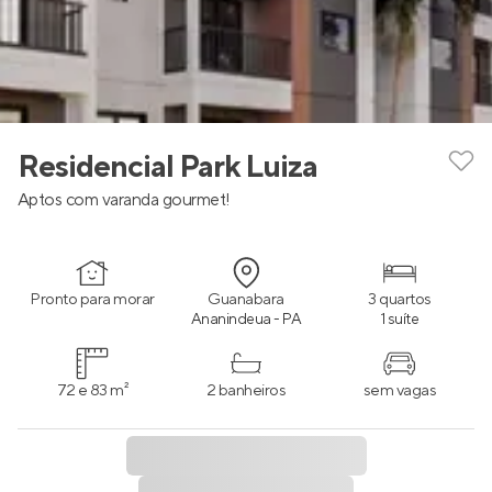
Residencial Park Luiza
Aptos com varanda gourmet!
Pronto para morar
Guanabara
3 quartos
Ananindeua - PA
1 suíte
72 e 83 m²
2 banheiros
sem vagas