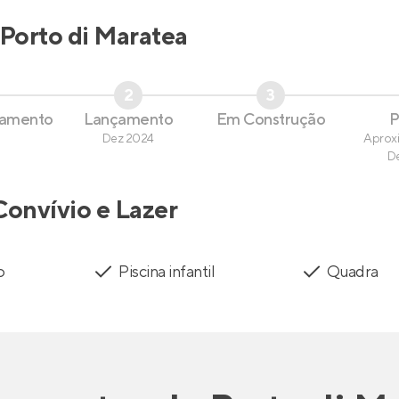
Porto di Maratea
2
3
çamento
Lançamento
Em Construção
P
Dez 2024
Aprox
D
Convívio e Lazer
o
Piscina infantil
Quadra