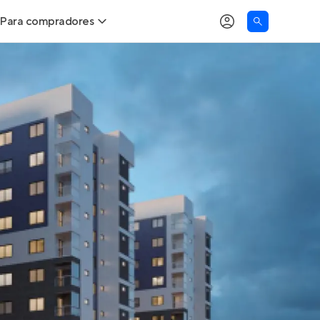
Para compradores
as
Buscar um imóvel novo
Calcule seu Poder de Compra
Comprar x Alugar
Correção do INCC
Simulador de Financiamento
Encontre um corretor