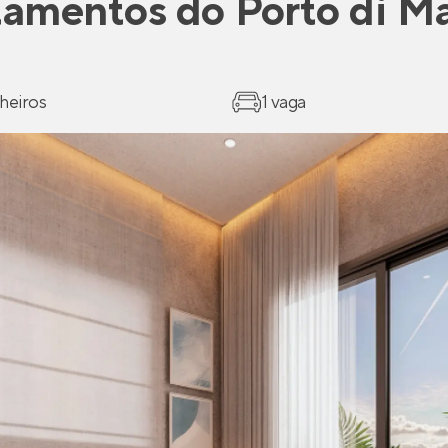
tamentos
do
Porto di M
heiros
1 vaga