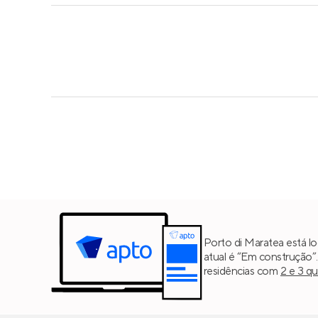
Porto di Maratea está lo
atual é “Em construção”
residências com
2 e 3 q