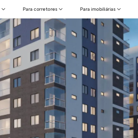
Para corretores
Para imobiliárias
Leads
Leads para Corretores
Leads para Imobiliári
sitas
Corretor+
Hub de imobiliárias
Vendas
Parcerias imobiliárias
Anunciar imóveis
trutoras
Hub de Corretores
iliárias
Perfil Verificado
veis
Anunciar imóveis