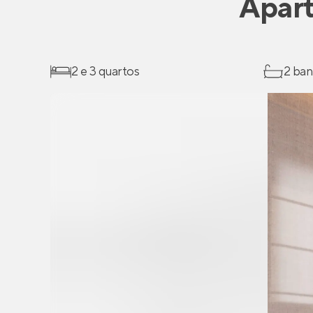
Apar
2 e 3 quartos
2 ban