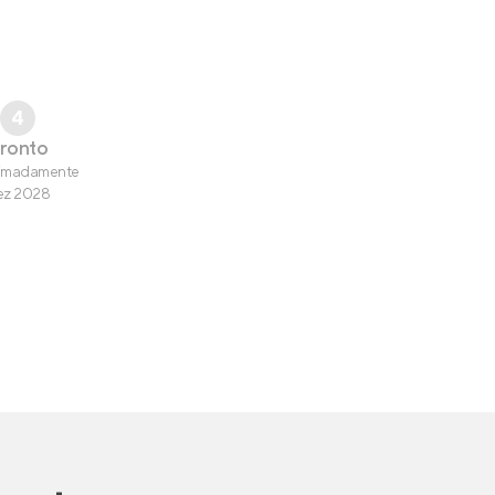
4
ronto
imadamente
ez 2028