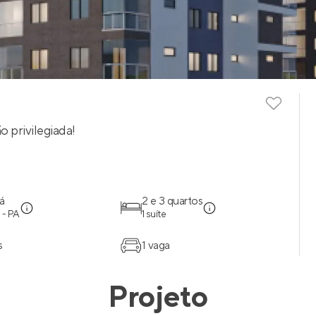
 privilegiada!
á
2 e 3 quartos
 - PA
1 suíte
s
1 vaga
Projeto