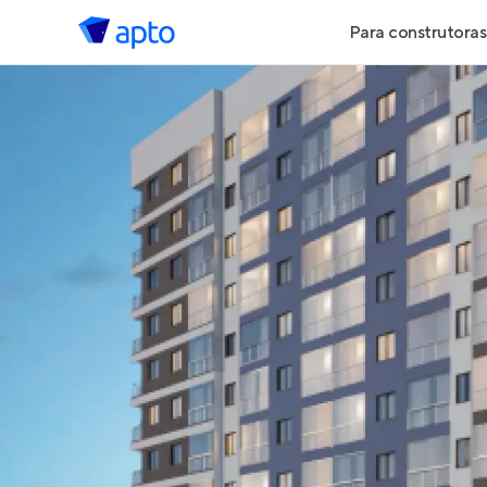
Para construtoras
Geração de 
Geração de Vi
Geração de 
Maiores Cons
Parcerias Imob
Anunciar Imó