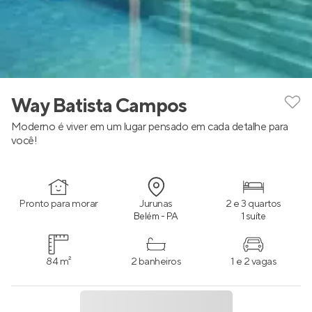
Way Batista Campos
Moderno é viver em um lugar pensado em cada detalhe para
você!
Pronto para morar
Jurunas
2 e 3 quartos
Belém - PA
1 suíte
84 m²
2 banheiros
1 e 2 vagas