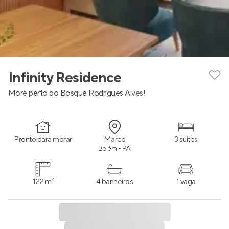
Infinity Residence
More perto do Bosque Rodrigues Alves!
Pronto para morar
Marco
3 suítes
Belém - PA
122 m²
4 banheiros
1 vaga