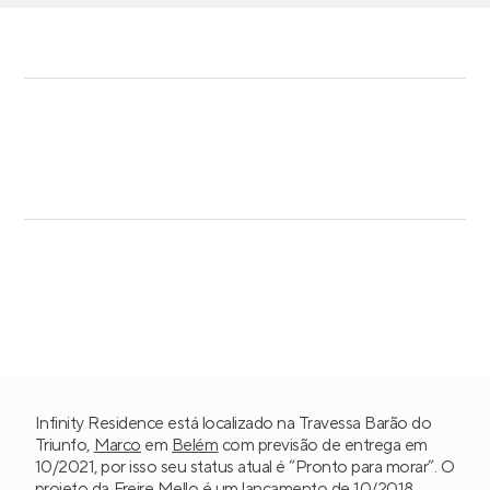
Infinity Residence está localizado na Travessa Barão do
Triunfo,
Marco
em
Belém
com previsão de entrega em
10/2021, por isso seu status atual é “Pronto para morar”. O
projeto da
Freire Mello
é um lançamento de 10/2018,