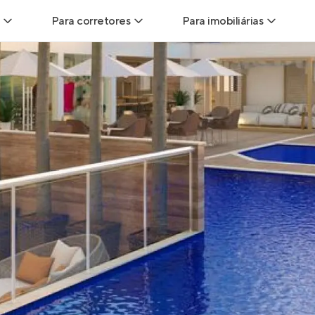
Para corretores
Para imobiliárias
Leads
Leads para Corretores
Leads para Imobiliári
sitas
Corretor+
Hub de imobiliárias
Vendas
Parcerias imobiliárias
Anunciar imóveis
trutoras
Hub de Corretores
iliárias
Perfil Verificado
veis
Anunciar imóveis