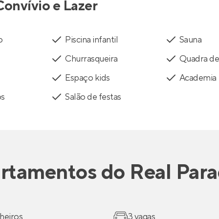
Convívio e Lazer
o
Piscina infantil
Sauna
Churrasqueira
Quadra de
Espaço kids
Academia
os
Salão de festas
rtamentos
do
Real Para
heiros
3 vagas