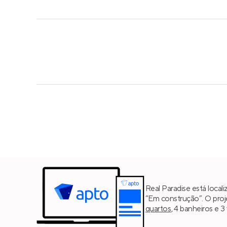
Real Paradise está loca
“Em construção”. O pro
quartos
, 4 banheiros e 