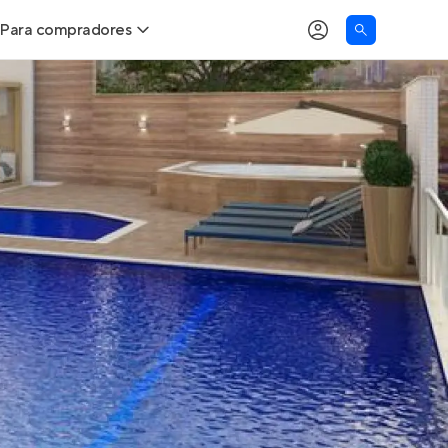
Para compradores
as
Buscar um imóvel novo
Calcule seu Poder de Compra
Comprar x Alugar
Correção do INCC
Simulador de Financiamento
Encontre um corretor