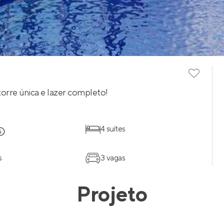
orre única e lazer completo!
4 suítes
s
3 vagas
Projeto