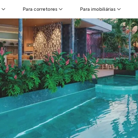
Para corretores
Para imobiliárias
Leads
Leads para Corretores
Leads para Imobiliári
sitas
Corretor+
Hub de imobiliárias
Vendas
Parcerias imobiliárias
Anunciar imóveis
trutoras
Hub de Corretores
iliárias
Perfil Verificado
veis
Anunciar imóveis