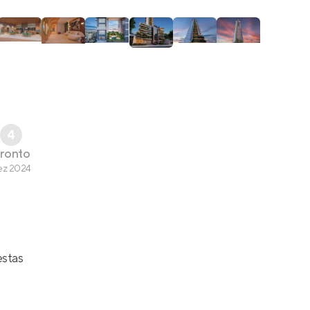
4
ronto
ez 2024
estas