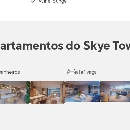
Wine lounge
artamentos
do
Skye To
 banheiros
até 1 vaga