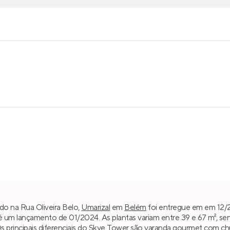
do na Rua Oliveira Belo,
Umarizal
em
Belém
foi entregue em em 12/20
 um lançamento de 01/2024. As plantas variam entre 39 e 67 m², s
Os principais diferenciais do Skye Tower são varanda gourmet com chur