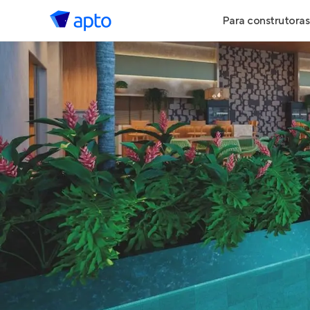
Para construtoras
Geração de 
Geração de Vi
Geração de 
Maiores Cons
Parcerias Imob
Anunciar Imó