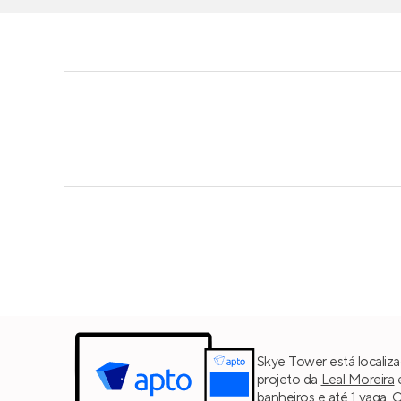
Skye Tower está localiza
projeto da
Leal Moreira
é
banheiros e até 1 vaga. 