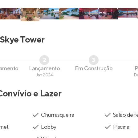
Skye Tower
2
3
çamento
Lançamento
Em Construção
P
Jan 2024
D
Convívio e Lazer
Churrasqueira
Salão de f
rmet
Lobby
Piscina