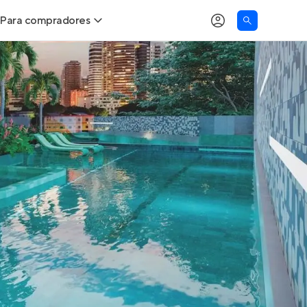
Para compradores
as
Buscar um imóvel novo
Calcule seu Poder de Compra
Comprar x Alugar
Correção do INCC
Simulador de Financiamento
Encontre um corretor