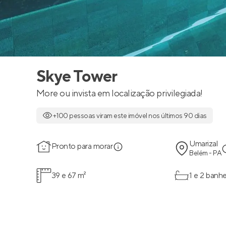
Skye Tower
More ou invista em localização privilegiada!
+100 pessoas viram este imóvel nos últimos 90 dias
Umarizal
Pronto para morar
Belém - PA
39 e 67 m²
1 e 2 banhe