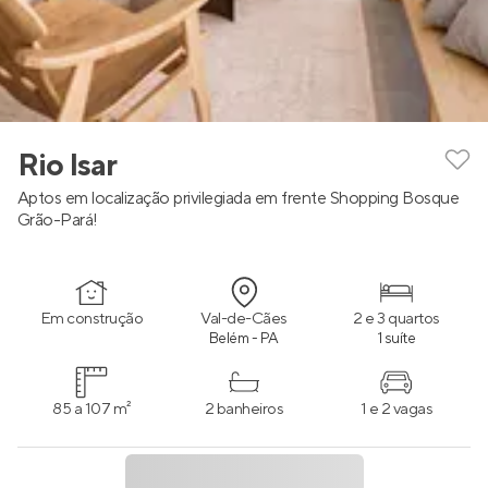
Rio Isar
Aptos em localização privilegiada em frente Shopping Bosque
Grão-Pará!
Em construção
Val-de-Cães
2 e 3 quartos
Belém - PA
1 suíte
85 a 107 m²
2 banheiros
1 e 2 vagas