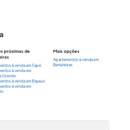
a
s próximas de
Mais opções
iras
Apartamentos à venda
em
Bananeiras
entos à venda em Sapé
entos à venda em
a Grande
entos à venda em Bayeux
entos à venda em
lo