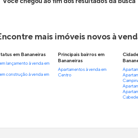
Você chegou ao fim dos resultados da busca
Encontre mais imóveis novos à vend
tatus em Bananeiras
Principais bairros em
Cidade
Bananeiras
Banane
em lançamento à venda em
Apartamentos à venda em
Apartam
em construção à venda em
Centro
Apartam
Campin
Apartam
Apartam
Cabede