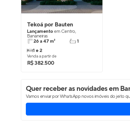
Tekoá por Bauten
Lançamento
em
Centro
,
Bananeiras
26 a 47 m²
1
1 e 2
Venda a partir de
R$ 382.500
Quer receber as novidades
em Ban
Vamos enviar por WhatsApp novos imóveis do jeito qu