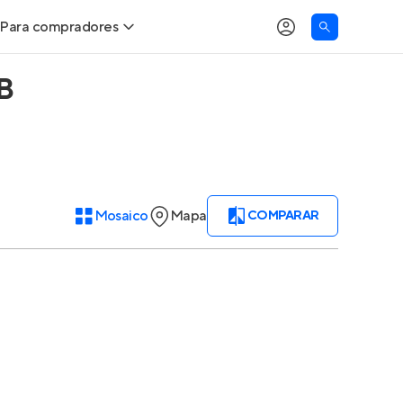
Para compradores
B
Buscar um imóvel novo
Meu perfil
Calcule seu Poder de Compra
Imóveis Visualizados
Comprar x Alugar
Imóveis Contatados
Mosaico
Mapa
COMPARAR
Correção do INCC
Clientes
Entrar no Apto
Simulador de Financiamento
Encontre um corretor
Entrar no Apto