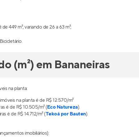
de 449 m², variando de 26 a 63 m²;
Bicicletário.
do (m²) em Bananeiras
eis na planta:
imóveis na planta é de R$ 12.570/m²
as é de R$ 10.505/m² (
Eco Natureza
).
s é de R$ 14.712/m² (
Tekoá por Bauten
).
nçamentos imobiliários):