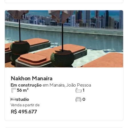
Nakhon Manaíra
Em construção
em
Manaíra
,
João Pessoa
56 m²
1
studio
0
Venda a partir de
R$ 495.677