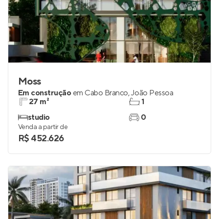
Moss
Em construção
em
Cabo Branco
,
João Pessoa
27 m²
1
studio
0
Venda a partir de
R$ 452.626