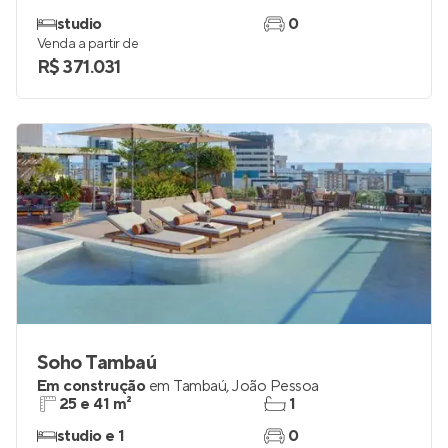
studio
0
Venda a partir de
R$ 371.031
Soho Tambaú
Em construção
em
Tambaú
,
João Pessoa
25 e 41 m²
1
studio e 1
0