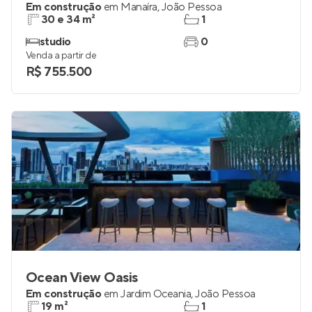
Em construção
em
Manaíra
,
João Pessoa
30 e 34 m²
1
studio
0
Venda a partir de
R$ 755.500
Ocean View Oasis
Em construção
em
Jardim Oceania
,
João Pessoa
19 m²
1