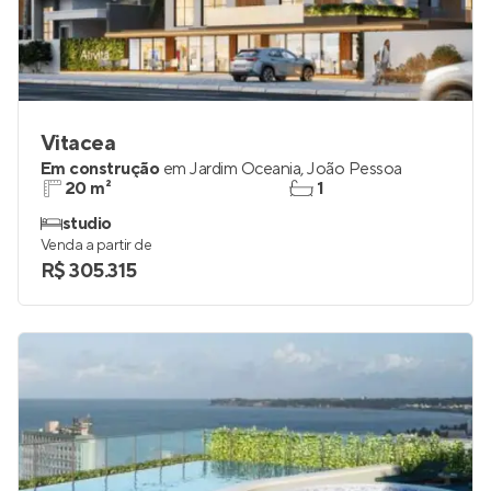
Vitacea
Em construção
em
Jardim Oceania
,
João Pessoa
20 m²
1
studio
Venda a partir de
R$ 305.315