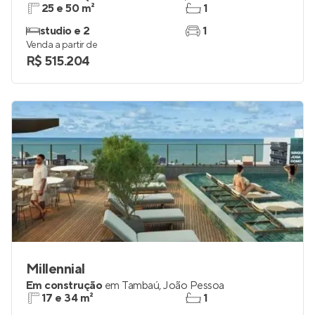
25 e 50 m²
1
studio e 2
1
Venda a partir de
R$ 515.204
Millennial
Em construção
em
Tambaú
,
João Pessoa
17 e 34 m²
1