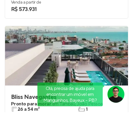
Venda a partir de
R$ 573.931
Olá, precisa de ajuda para
encontrar um imóvel em
Bliss Navegantes
Manguinhos, Bayeux - PB?
Pronto para morar
em
Tambaú
,
João Pessoa
26 a 54 m²
1
studio e 1
0
Venda a partir de
R$ 425.904