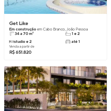
Get Like
Em construção
em
Cabo Branco
,
João Pessoa
34 a 70 m²
1 e 2
studio e 2
até 1
Venda a partir de
R$ 651.820