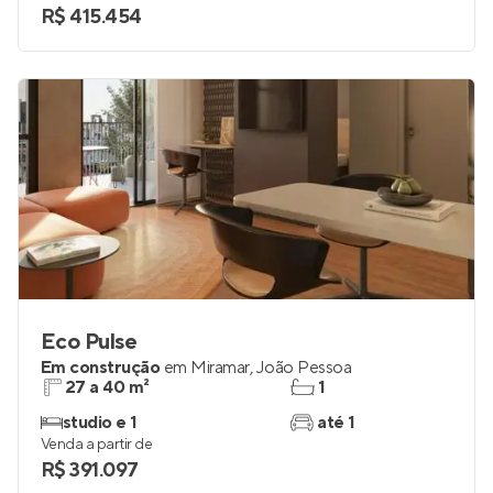
R$ 415.454
Eco Pulse
Em construção
em
Miramar
,
João Pessoa
27 a 40 m²
1
studio e 1
até 1
Venda a partir de
R$ 391.097