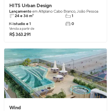
HITS Urban Design
Lançamento
em
Altiplano Cabo Branco
,
João Pessoa
24 e 36 m²
1
studio e 1
0
Venda a partir de
R$ 363.291
Wind