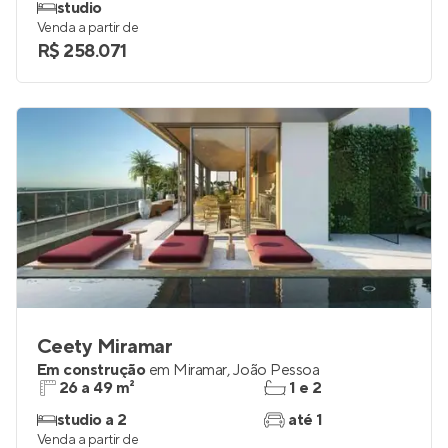
studio
Venda a partir de
R$ 258.071
Ceety Miramar
Em construção
em
Miramar
,
João Pessoa
26 a 49 m²
1 e 2
studio a 2
até 1
Venda a partir de