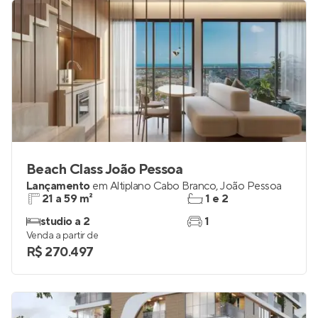
Beach Class João Pessoa
Lançamento
em
Altiplano Cabo Branco
,
João Pessoa
21 a 59 m²
1 e 2
studio a 2
1
Venda a partir de
R$ 270.497