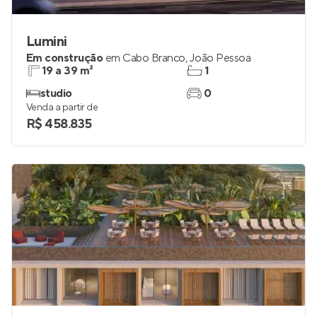
Lumini
Em construção
em
Cabo Branco
,
João Pessoa
19 a 39 m²
1
studio
0
Venda a partir de
R$ 458.835