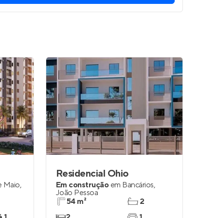
Residencial Ohio
e Maio
,
Em construção
em
Bancários
,
João Pessoa
54 m²
2
é 1
2
1