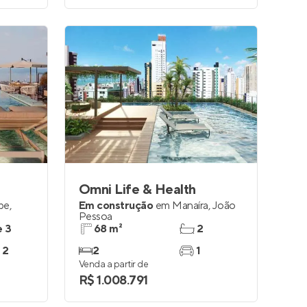
Omni Life & Health
be
,
Em construção
em
Manaíra
,
João
Pessoa
e 3
68 m²
2
 2
2
1
Venda a partir de
R$ 1.008.791