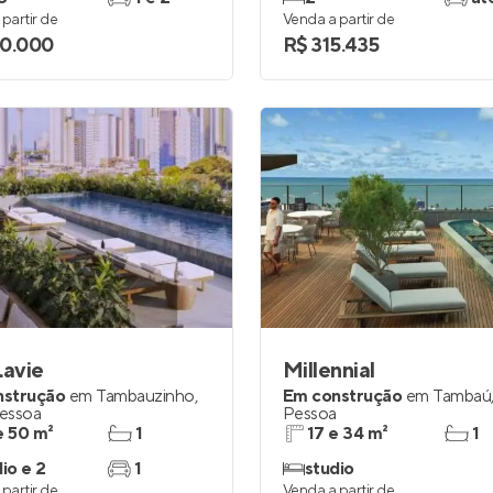
partir de
Venda a partir de
0.000
R$ 315.435
Lavie
Millennial
nstrução
em
Tambauzinho
,
Em construção
em
Tambaú
essoa
Pessoa
e 50 m²
1
17 e 34 m²
1
io e 2
1
studio
partir de
Venda a partir de