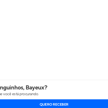
inel de Clientes
Entrar no Painel de Clientes
Entrar no Apto
guinhos, Bayeux
?
e você está procurando.
QUERO RECEBER