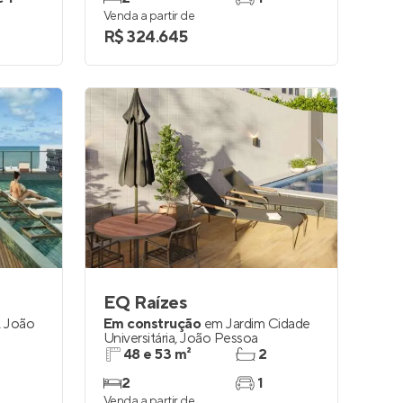
Venda a partir de
R$ 324.645
EQ Raízes
,
João
Em construção
em
Jardim Cidade
Universitária
,
João Pessoa
48 e 53 m²
2
2
1
Venda a partir de