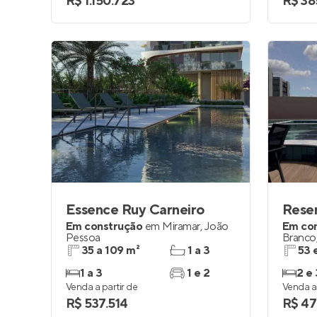
R$ 1.150.723
R$ 38
Essence Ruy Carneiro
Em construção
em
Miramar
,
João
Em co
Pessoa
Branco
35 a 109 m²
1 a 3
53 
1 a 3
1 e 2
2 e 
Venda a partir de
Venda a 
R$ 537.514
R$ 47