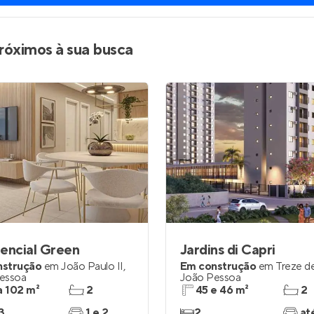
róximos à sua busca
encial Green
Jardins di Capri
nstrução
em
João Paulo II
,
Em construção
em
Treze d
essoa
João Pessoa
a 102 m²
2
45 e 46 m²
2
3
1 e 2
2
at