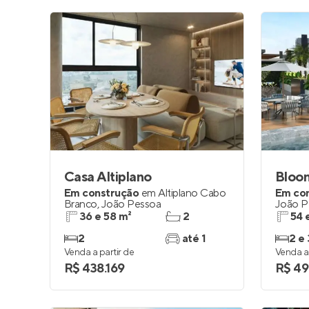
Casa Altiplano
Bloom
Em construção
em
Altiplano Cabo
Em co
Branco
,
João Pessoa
João P
36 e 58 m²
2
54 
2
até 1
2 e 
Venda a partir de
Venda a 
R$ 438.169
R$ 49