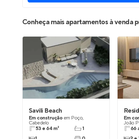
Conheça mais apartamentos à venda p
Savili Beach
Resid
Em construção
em
Poço
,
Em co
Cabedelo
João P
53 e 64 m²
1
66 
1
0
2 e 