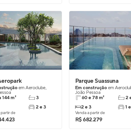
Aeropark
Parque Suassuna
nstrução
em
Aeroclube
,
Em construção
em
Aeroclu
essoa
João Pessoa
a 144 m²
3
60 e 78 m²
2 
2 e 3
2 e 3
1 e
partir de
Venda a partir de
144.423
R$ 682.279