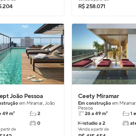
5.204
R$ 258.071
ept João Pessoa
Ceety Miramar
nstrução
em
Miramar
,
João
Em construção
em
Miramar
Pessoa
e 49 m²
2
26 a 49 m²
1 
0
studio a 2
at
partir de
Venda a partir de