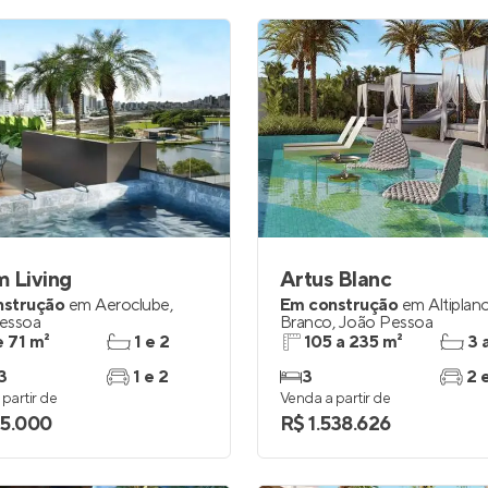
 Living
Artus Blanc
nstrução
em
Aeroclube
,
Em construção
em
Altipla
essoa
Branco
,
João Pessoa
e 71 m²
1 e 2
105 a 235 m²
3 
3
1 e 2
3
2 
partir de
Venda a partir de
5.000
R$ 1.538.626