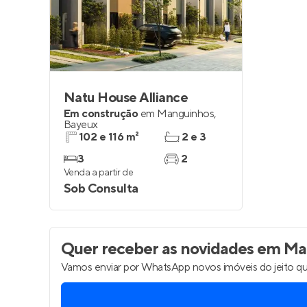
Entrar no Pa
Natu House Alliance
Em construção
em
Manguinhos
,
Bayeux
102 e 116 m²
2 e 3
3
2
Venda a partir de
Sob Consulta
Quer receber as novidades
em Man
Vamos enviar por WhatsApp novos imóveis do jeito qu