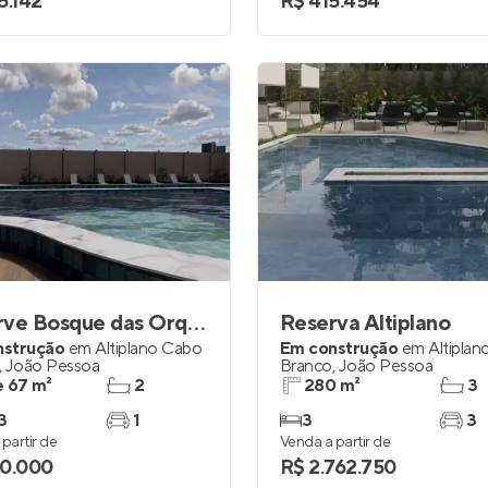
5.142
R$ 415.454
Reserve Bosque das Orquídeas
Reserva Altiplano
nstrução
em
Altiplano Cabo
Em construção
em
Altipla
,
João Pessoa
Branco
,
João Pessoa
e 67 m²
2
280 m²
3
3
1
3
3
partir de
Venda a partir de
0.000
R$ 2.762.750