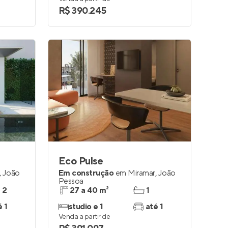
R$ 390.245
Eco Pulse
,
João
Em construção
em
Miramar
,
João
Pessoa
e 2
27 a 40 m²
1
é 1
studio e 1
até 1
Venda a partir de