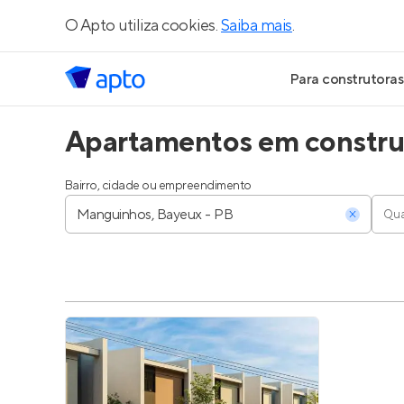
O Apto utiliza cookies.
Saiba mais
.
Para construtoras
Apartamentos em constru
Geração de Le
Geração de Vis
Bairro, cidade ou empreendimento
Qua
Geração de Ve
Maiores Const
Parcerias Imobi
Anunciar Imóve