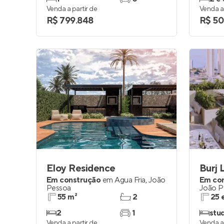
Venda a partir de
Venda a 
R$ 799.848
R$ 50
Eloy Residence
Burj 
Em construção
em
Água Fria
,
João
Em co
Pessoa
João P
55 m²
2
25 
2
1
stud
Venda a partir de
Venda a 