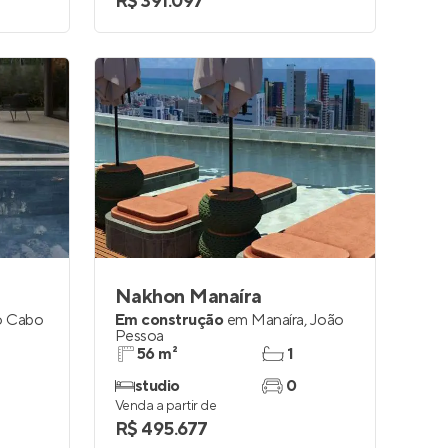
R$ 391.097
Nakhon Manaíra
no Cabo
Em construção
em
Manaíra
,
João
Pessoa
56 m²
1
studio
0
Venda a partir de
R$ 495.677