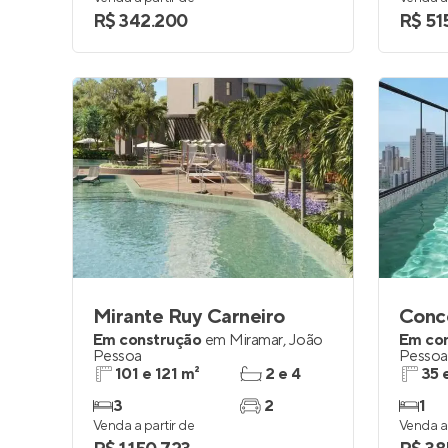
R$ 342.200
R$ 51
Mirante Ruy Carneiro
Conc
Em construção
em
Miramar
,
João
Em co
Pessoa
Pessoa
101 e 121 m²
2 e 4
35 
3
2
1
Venda a partir de
Venda a 