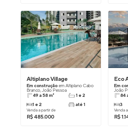
Altiplano Village
Eco 
Em construção
em
Altiplano Cabo
Em co
Branco
,
João Pessoa
João P
49 a 58 m²
1 e 2
84 
1 e 2
até 1
3
Venda a partir de
Venda a 
R$ 485.000
R$ 1.