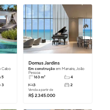
Domus Jardins
no Cabo
Em construção
em
Manaíra
,
João
Pessoa
a 5
163 m²
4
e 3
3
2
Venda a partir de
R$ 2.345.000