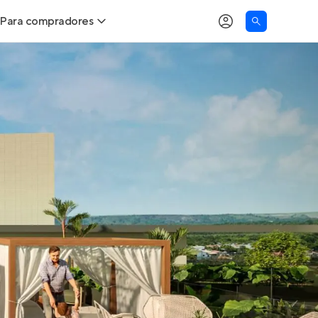
Para compradores
as
Buscar um imóvel novo
Calcule seu Poder de Compra
Comprar x Alugar
Correção do INCC
Simulador de Financiamento
Encontre um corretor