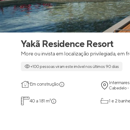
Yakã Residence Resort
More ou invista em localização privilegiada, em 
+100 pessoas viram este imóvel nos últimos 90 dias
Intermares
Em construção
Cabedelo -
40 a 181 m²
1 e 2 banhe