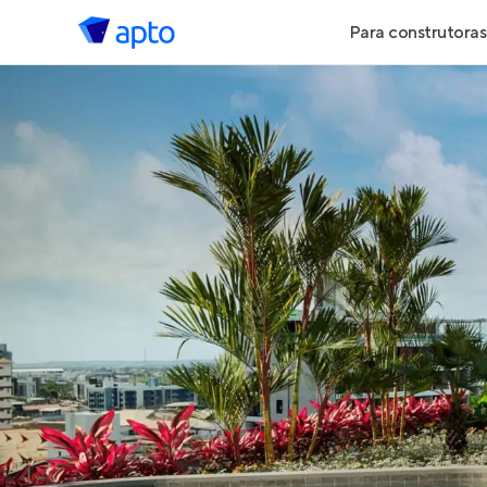
Para construtoras
Geração de 
Geração de Vi
Geração de 
Maiores Cons
Parcerias Imob
Anunciar Imó