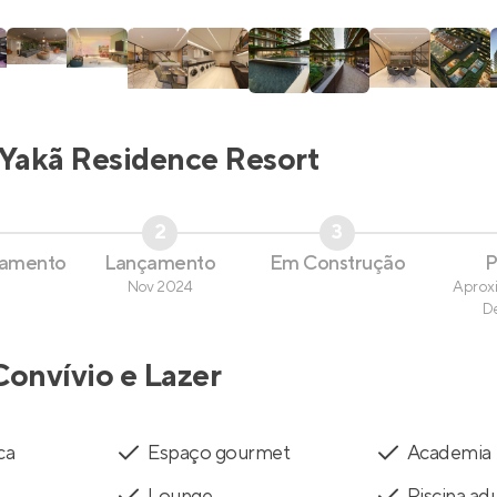
Yakã Residence Resort
2
3
çamento
Lançamento
Em Construção
P
Nov 2024
Aprox
D
Convívio e Lazer
ca
Espaço gourmet
Academia
Lounge
Piscina ad