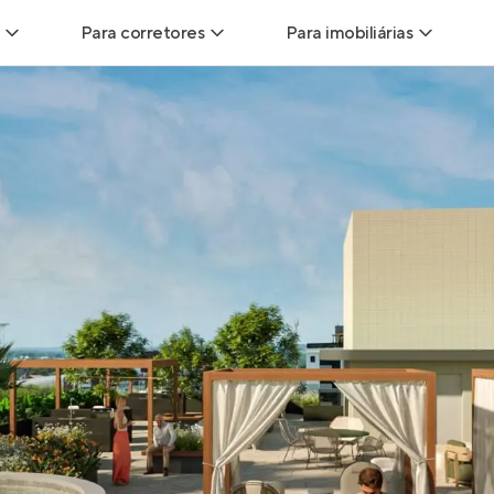
Para corretores
Para imobiliárias
Leads
Leads para Corretores
Leads para Imobiliári
sitas
Corretor+
Hub de imobiliárias
Vendas
Parcerias imobiliárias
Anunciar imóveis
trutoras
Hub de Corretores
iliárias
Perfil Verificado
veis
Anunciar imóveis