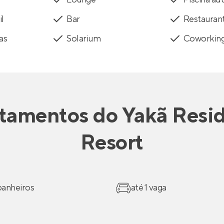
il
Bar
Restauran
as
Solarium
Coworkin
tamentos
do
Yakã Resi
Resort
 banheiros
até 1 vaga