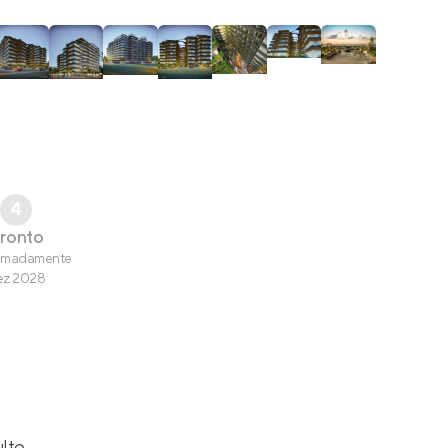
4
ronto
imadamente
ez 2028
ulto