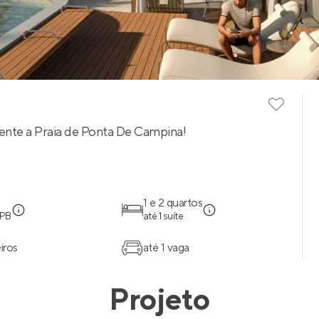
frente a Praia de Ponta De Campina!
1 e 2 quartos
 PB
até 1 suíte
iros
até 1 vaga
Projeto