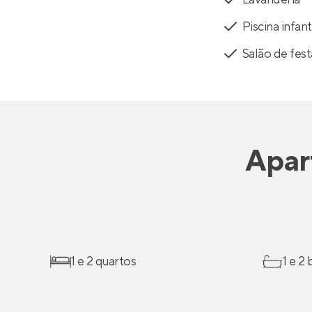
Piscina infant
Salão de fest
Apar
1 e 2 quartos
1 e 2