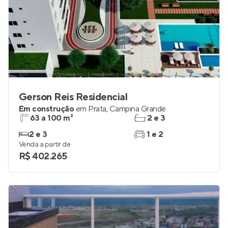
Gerson Reis Residencial
Em construção
em
Prata
,
Campina Grande
63 a 100 m²
2 e 3
2 e 3
1 e 2
Venda a partir de
R$ 402.265