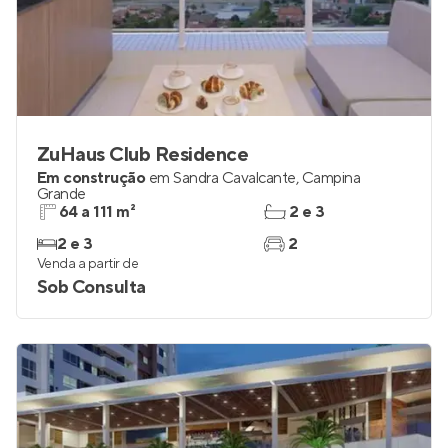
ZuHaus Club Residence
Em construção
em
Sandra Cavalcante
,
Campina
Grande
64 a 111 m²
2 e 3
2 e 3
2
Venda a partir de
Sob Consulta