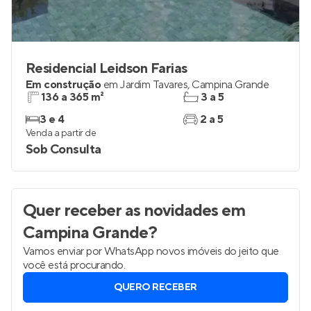
Residencial Leidson Farias
Em construção
em
Jardim Tavares
,
Campina Grande
136 a 365 m²
3 a 5
3 e 4
2 a 5
Venda a partir de
Sob Consulta
Quer receber as novidades
em
Campina Grande
?
Vamos enviar por WhatsApp novos imóveis do jeito que
você está procurando.
QUERO RECEBER