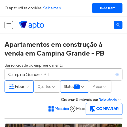
O Apto utiliza cookies.
Saiba mais
.
Tudo bem
Apartamentos em construção à
venda em Campina Grande - PB
Bairro, cidade ou empreendimento
Filtrar
Quartos
Status
1
Preço
Ordenar
5 imóveis
por
Relevância
Mosaico
Mapa
COMPARAR