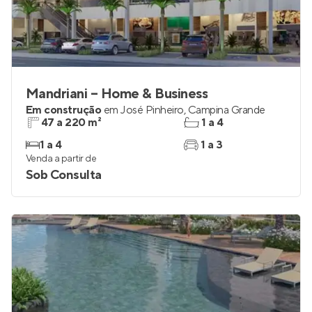
Mandriani – Home & Business
Em construção
em
José Pinheiro
,
Campina Grande
47 a 220 m²
1 a 4
1 a 4
1 a 3
Venda a partir de
Sob Consulta