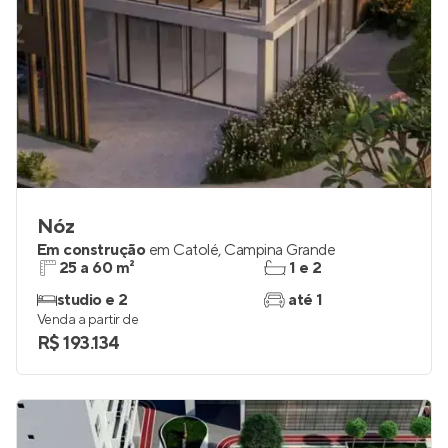
Nóz
Em construção
em
Catolé
,
Campina Grande
25 a 60 m²
1 e 2
studio e 2
até 1
Venda a partir de
R$ 193.134