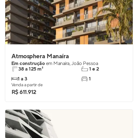
Atmosphera Manaíra
Em construção
em
Manaíra
,
João Pessoa
38 a 125 m²
1 e 2
1 a 3
1
Venda a partir de
R$ 611.912