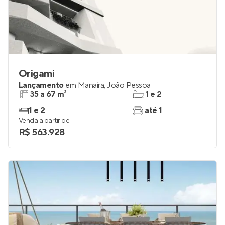
Origami
Lançamento
em
Manaíra
,
João Pessoa
35 a 67 m²
1 e 2
1 e 2
até 1
Venda a partir de
R$ 563.928