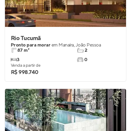
Rio Tucumã
Pronto para morar
em
Manaíra
,
João Pessoa
87 m²
2
3
0
Venda a partir de
R$ 998.740