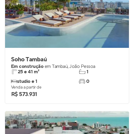
Soho Tambaú
Em construção
em
Tambaú
,
João Pessoa
25 e 41 m²
1
studio e 1
0
Venda a partir de
R$ 573.931