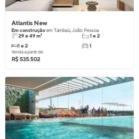
Atlantis New
Em construção
em
Tambaú
,
João Pessoa
29 e 49 m²
1 e 2
1 e 2
1
Venda a partir de
R$ 535.502