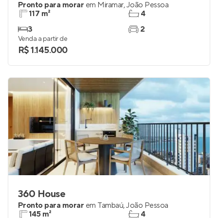
Arvoredo
Pronto para morar
em
Miramar
,
João Pessoa
117 m²
4
3
2
Venda a partir de
R$ 1.145.000