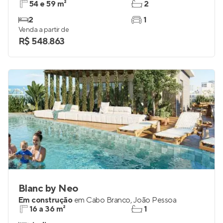
Ocean Flat Residence
Pronto para morar
em
Manaíra
,
João Pessoa
54 e 59 m²
2
2
1
Venda a partir de
R$ 548.863
Blanc by Neo