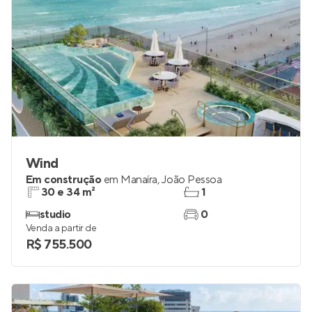
Wind
Em construção
em
Manaíra
,
João Pessoa
30 e 34 m²
1
studio
0
Venda a partir de
R$ 755.500