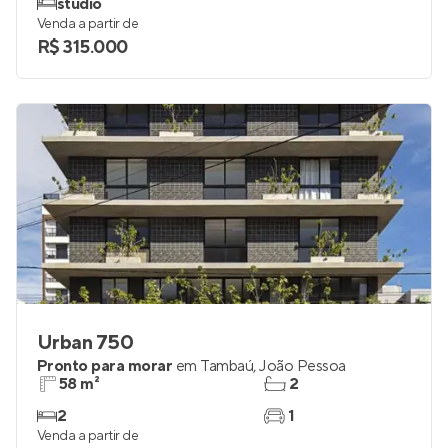
Em construção
em
Cabo Branco
,
João Pessoa
16 a 36 m²
1
studio
Venda a partir de
R$ 315.000
Urban 750
Pronto para morar
em
Tambaú
,
João Pessoa
58 m²
2