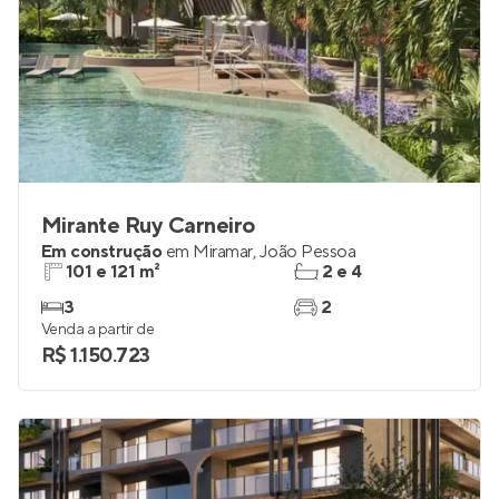
Mirante Ruy Carneiro
Em construção
em
Miramar
,
João Pessoa
101 e 121 m²
2 e 4
3
2
Venda a partir de
R$ 1.150.723