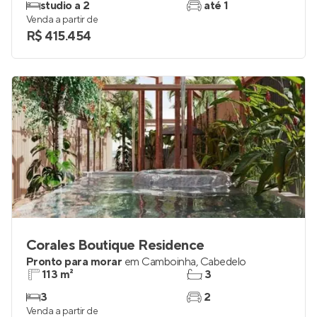
Em construção
em
Miramar
,
João Pessoa
26 a 49 m²
1 e 2
studio a 2
até 1
Venda a partir de
R$ 415.454
Corales Boutique Residence
Pronto para morar
em
Camboinha
,
Cabedelo
113 m²
3