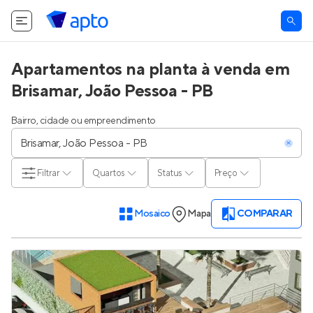
O Apto utiliza cookies.
Saiba mais
.
Tudo bem
Apartamentos na planta à venda em
Brisamar, João Pessoa - PB
Bairro, cidade ou empreendimento
Filtrar
Quartos
Status
Preço
Mosaico
Mapa
COMPARAR