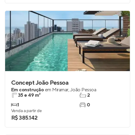
Venda a partir de
R$ 537.514
Concept João Pessoa
Em construção
em
Miramar
,
João Pessoa
35 e 49 m²
2
1
0
Venda a partir de