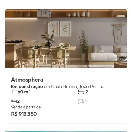
Venda a partir de
R$ 458.835
Atmosphera
Em construção
em
Cabo Branco
,
João Pessoa
60 m²
2
2
1
Venda a partir de
R$ 913.350