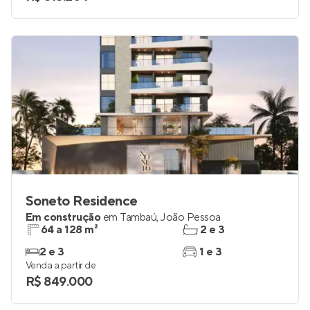
studio e 2
1
Venda a partir de
R$ 515.204
Soneto Residence
Em construção
em
Tambaú
,
João Pessoa
64 a 128 m²
2 e 3
2 e 3
1 e 3
Venda a partir de