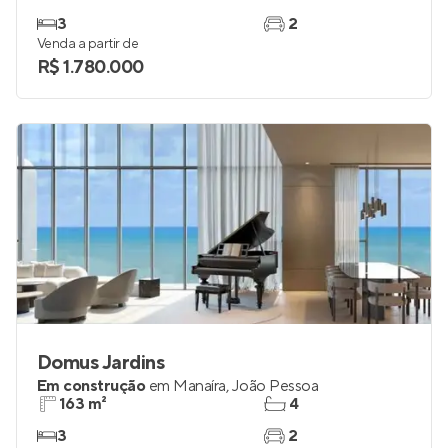
360 House
Pronto para morar
em
Tambaú
,
João Pessoa
145 m²
4
3
2
Venda a partir de
R$ 1.780.000
Domus Jardins
Em construção
em
Manaíra
,
João Pessoa