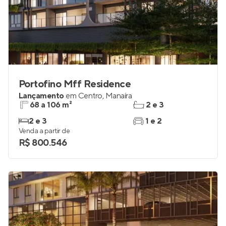
Portofino Mff Residence
Lançamento
em
Centro
,
Manaíra
68 a 106 m²
2 e 3
2 e 3
1 e 2
Venda a partir de
R$ 800.546