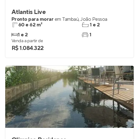
Atlantis Live
Pronto para morar
em
Tambaú
,
João Pessoa
60 e 62 m²
1 e 2
1 e 2
1
Venda a partir de
R$ 1.084.322