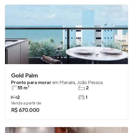
R$ 849.000
Gold Palm
Pronto para morar
em
Manaíra
,
João Pessoa
55 m²
2
2
1
Venda a partir de
R$ 670.000