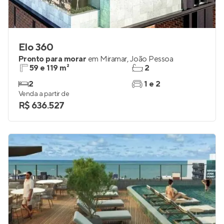
Elo 360
Pronto para morar
em
Miramar
,
João Pessoa
59 e 119 m²
2
2
1 e 2
Venda a partir de
R$ 636.527