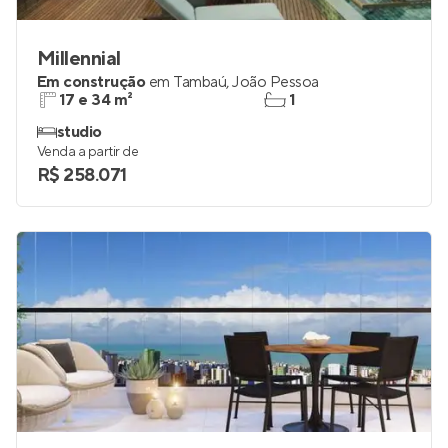
Millennial
Em construção
em
Tambaú
,
João Pessoa
17 e 34 m²
1
studio
Venda a partir de
R$ 258.071