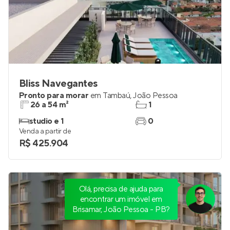
Bliss Navegantes
Pronto para morar
em
Tambaú
,
João Pessoa
26 a 54 m²
1
studio e 1
0
Venda a partir de
R$ 425.904