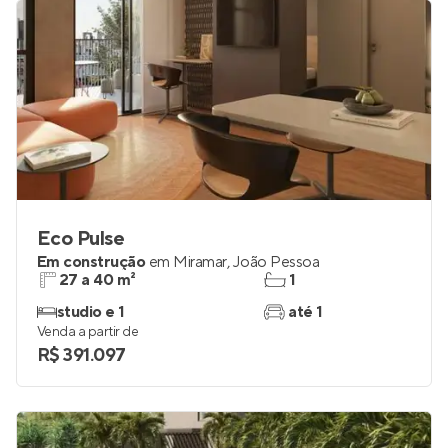
R$ 385.142
Eco Pulse
Em construção
em
Miramar
,
João Pessoa
27 a 40 m²
1
studio e 1
até 1
Venda a partir de
R$ 391.097