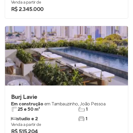
163 m²
4
3
2
Venda a partir de
R$ 2.345.000
Burj Lavie
Em construção
em
Tambauzinho
,
João Pessoa
25 e 50 m²
1