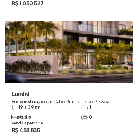
2
1
Venda a partir de
R$ 1.050.527
Lumini
Em construção
em
Cabo Branco
,
João Pessoa
19 a 39 m²
1
studio
0