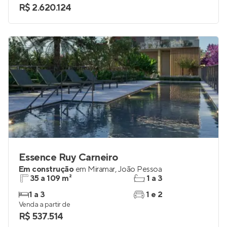
3
2
Venda a partir de
R$ 2.620.124
Essence Ruy Carneiro
Em construção
em
Miramar
,
João Pessoa
35 a 109 m²
1 a 3
1 a 3
1 e 2