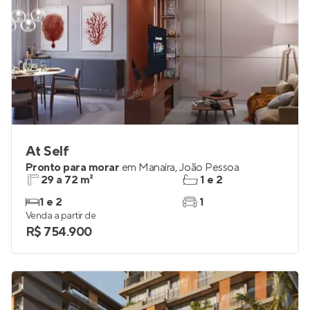
At Self
Pronto para morar
em
Manaíra
,
João Pessoa
29 a 72 m²
1 e 2
1 e 2
1
Venda a partir de
R$ 754.900