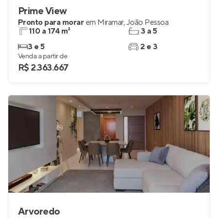
Prime View
Pronto para morar
em
Miramar
,
João Pessoa
110 a 174 m²
3 a 5
3 e 5
2 e 3
Venda a partir de
R$ 2.363.667