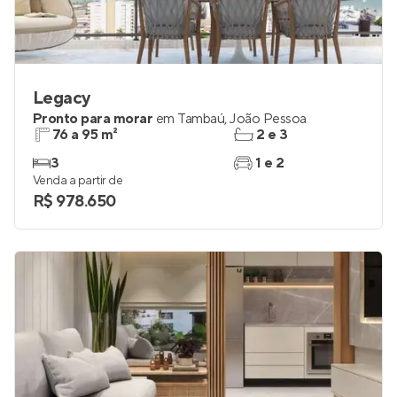
Legacy
Pronto para morar
em
Tambaú
,
João Pessoa
76 a 95 m²
2 e 3
3
1 e 2
Venda a partir de
R$ 978.650