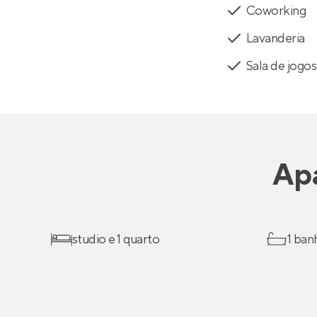
Coworking
Lavanderia
Sala de jogos
Ap
studio e 1 quarto
1 ban