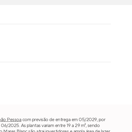
oão Pessoa
com previsão de entrega em 05/2029, por
6/2025. As plantas variam entre 19 a 29 m², sendo
do Mares Blanc são atrai investidores e ampla área de lazer.