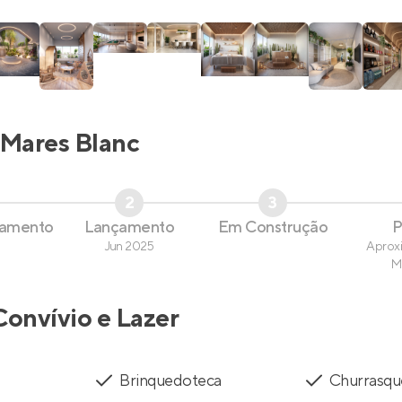
Mares Blanc
2
3
çamento
Lançamento
Em Construção
P
Jun 2025
Aprox
M
Convívio e Lazer
Brinquedoteca
Churrasqu