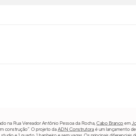
izado na Rua Vereador Antônio Pessoa da Rocha,
Cabo Branco
em
J
“Em construção”. O projeto da
ADN Construtora
é um lançamento de 0
m
studio e 1 quarto
, 1 banheiro e sem vagas. Os principais diferenciais 