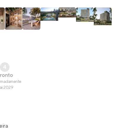
4
ronto
imadamente
ai 2029
eira