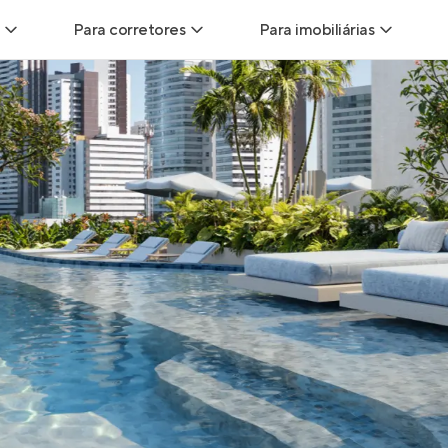
Para corretores
Para imobiliárias
Leads
Leads para Corretores
Leads para Imobiliári
sitas
Corretor+
Hub de imobiliárias
Vendas
Parcerias imobiliárias
Anunciar imóveis
trutoras
Hub de Corretores
iliárias
Perfil Verificado
veis
Anunciar imóveis