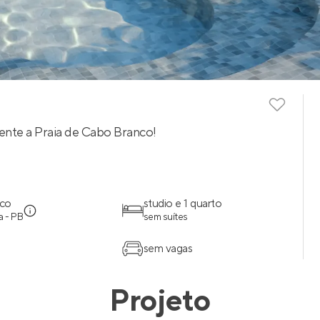
rente a Praia de Cabo Branco!
co
studio e 1 quarto
 - PB
sem suítes
sem vagas
Projeto