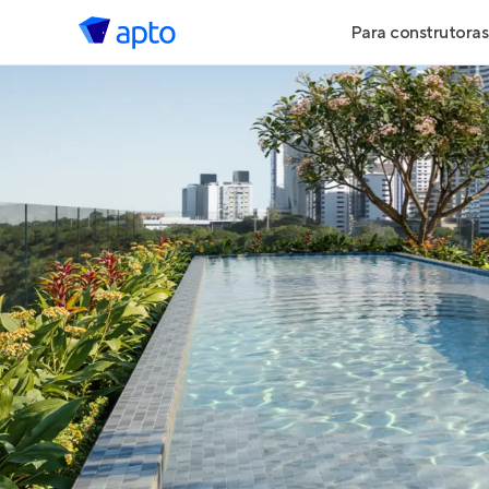
Para construtoras
Geração de 
Geração de Vi
Geração de 
Maiores Cons
Parcerias Imob
Anunciar Imó