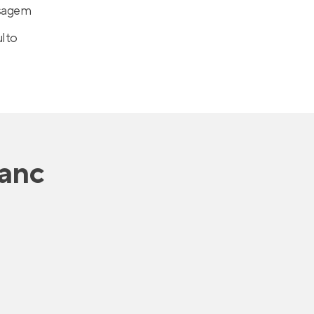
sagem
ulto
anc