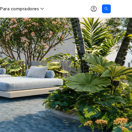
Para compradores
as
Buscar um imóvel novo
Calcule seu Poder de Compra
Comprar x Alugar
Correção do INCC
Simulador de Financiamento
Encontre um corretor