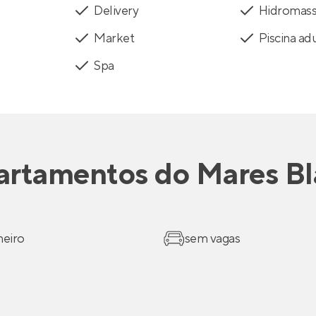
Delivery
Hidromas
Market
Piscina ad
Spa
artamentos
do
Mares Bl
heiro
sem vagas