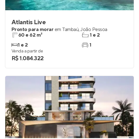
Atlantis Live
Pronto para morar
em
Tambaú
,
João Pessoa
60 e 62 m²
1 e 2
1 e 2
1
Venda a partir de
R$ 1.084.322