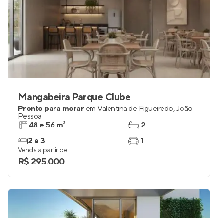
Mangabeira Parque Clube
Pronto para morar
em
Valentina de Figueiredo
,
João
Pessoa
48 e 56 m²
2
2 e 3
1
Venda a partir de
R$ 295.000