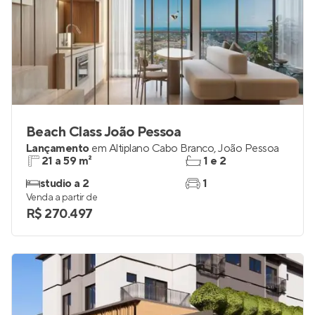
Beach Class João Pessoa
Lançamento
em
Altiplano Cabo Branco
,
João Pessoa
21 a 59 m²
1 e 2
studio a 2
1
Venda a partir de
R$ 270.497