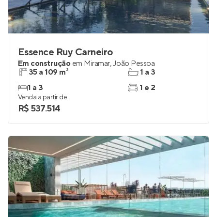
Essence Ruy Carneiro
Em construção
em
Miramar
,
João Pessoa
35 a 109 m²
1 a 3
1 a 3
1 e 2
Venda a partir de
R$ 537.514