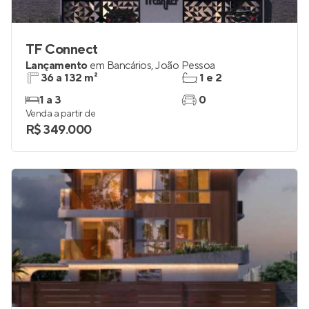
TF Connect
Lançamento
em
Bancários
,
João Pessoa
36 a 132 m²
1 e 2
1 a 3
0
Venda a partir de
R$ 349.000