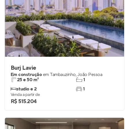
Burj Lavie
Em construção
em
Tambauzinho
,
João Pessoa
25 e 50 m²
1
studio e 2
1
Venda a partir de
R$ 515.204