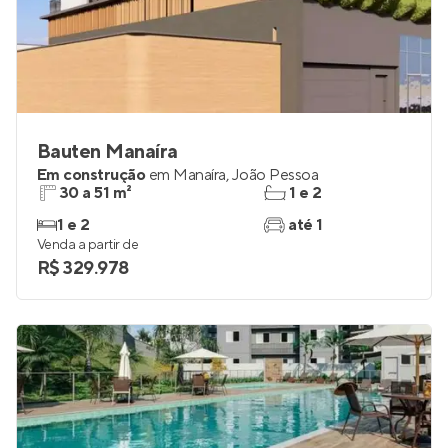
Bauten Manaíra
Em construção
em
Manaíra
,
João Pessoa
30 a 51 m²
1 e 2
1 e 2
até 1
Venda a partir de
R$ 329.978