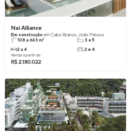
Nai Alliance
Em construção
em
Cabo Branco
,
João Pessoa
108 a 663 m²
3 a 5
2 a 4
2 e 4
Venda a partir de
R$ 2.180.022