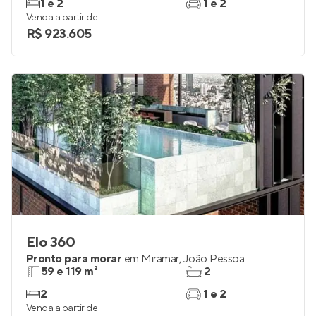
1 e 2
1 e 2
Venda a partir de
R$ 923.605
Elo 360
Pronto para morar
em
Miramar
,
João Pessoa
59 e 119 m²
2
2
1 e 2
Venda a partir de