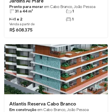
Jardins Al Mare
Pronto para morar
em
Cabo Branco
,
João Pessoa
31 a 44 m²
1
1 e 2
1
Venda a partir de
R$ 608.375
Atlantis Reserva Cabo Branco
Em construção
em
Cabo Branco
,
João Pessoa