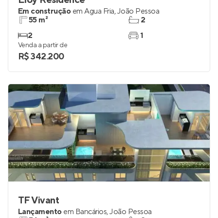
Eloy Residence
Em construção
em
Água Fria
,
João Pessoa
55 m²
2
2
1
Venda a partir de
R$ 342.200
TF Vivant
Lançamento
em
Bancários
,
João Pessoa