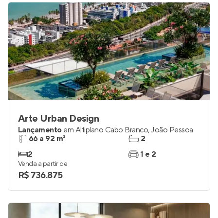
Arte Urban Design
Lançamento
em
Altiplano Cabo Branco
,
João Pessoa
66 a 92 m²
2
2
1 e 2
Venda a partir de
R$ 736.875