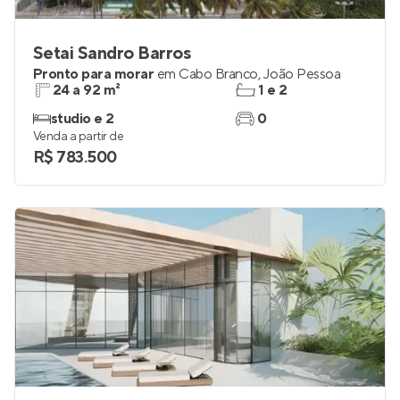
Setai Sandro Barros
Pronto para morar
em
Cabo Branco
,
João Pessoa
24 a 92 m²
1 e 2
studio e 2
0
Venda a partir de
R$ 783.500