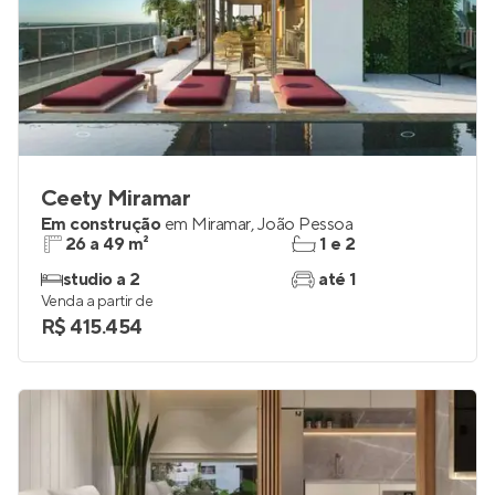
Ceety Miramar
Em construção
em
Miramar
,
João Pessoa
26 a 49 m²
1 e 2
studio a 2
até 1
Venda a partir de
R$ 415.454