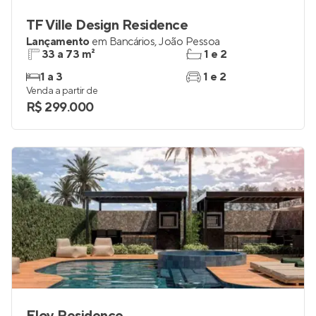
TF Ville Design Residence
Lançamento
em
Bancários
,
João Pessoa
33 a 73 m²
1 e 2
1 a 3
1 e 2
Venda a partir de
R$ 299.000