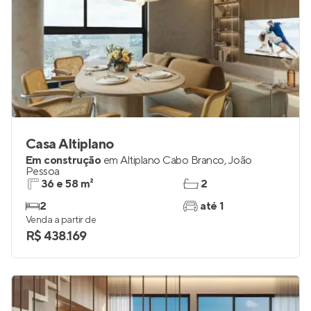
Casa Altiplano
Em construção
em
Altiplano Cabo Branco
,
João
Pessoa
36 e 58 m²
2
2
até 1
Venda a partir de
R$ 438.169