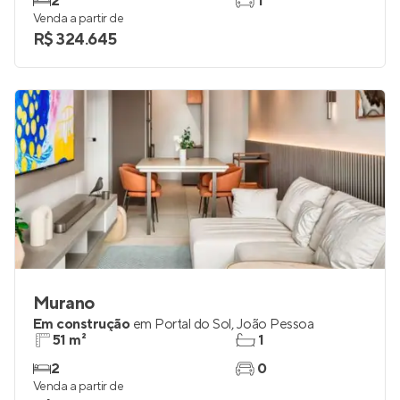
2
1
Venda a partir de
R$ 324.645
Murano
Em construção
em
Portal do Sol
,
João Pessoa
51 m²
1
2
0
Venda a partir de