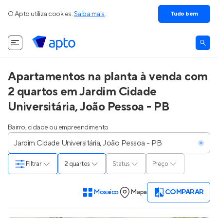
O Apto utiliza cookies.
Saiba mais
.
Tudo bem
Apartamentos na planta à venda com
2 quartos em Jardim Cidade
Universitária, João Pessoa - PB
Bairro, cidade ou empreendimento
Filtrar
2 quartos
Status
Preço
Mosaico
Mapa
COMPARAR