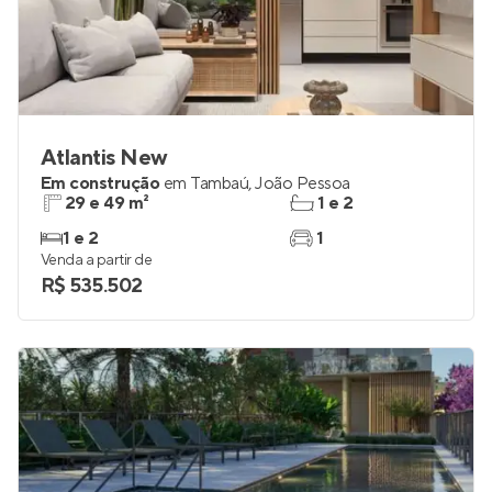
Atlantis New
Em construção
em
Tambaú
,
João Pessoa
29 e 49 m²
1 e 2
1 e 2
1
Venda a partir de
R$ 535.502