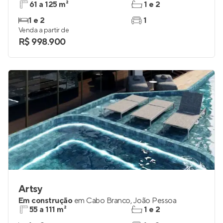
61 a 125 m²
1 e 2
1 e 2
1
Venda a partir de
R$ 998.900
Artsy
Em construção
em
Cabo Branco
,
João Pessoa
55 a 111 m²
1 e 2