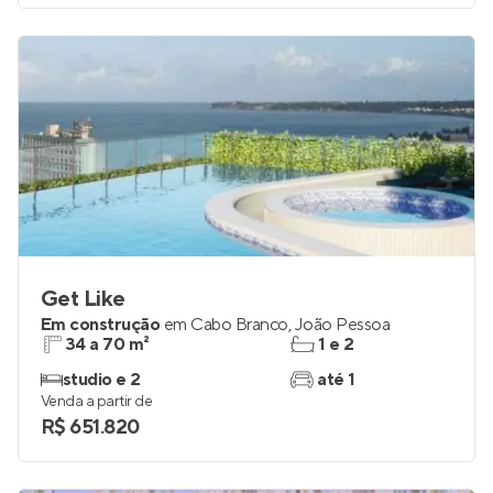
Get Like
Em construção
em
Cabo Branco
,
João Pessoa
34 a 70 m²
1 e 2
studio e 2
até 1
Venda a partir de
R$ 651.820