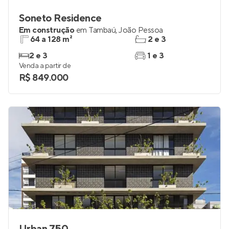
Soneto Residence
Em construção
em
Tambaú
,
João Pessoa
64 a 128 m²
2 e 3
2 e 3
1 e 3
Venda a partir de
R$ 849.000