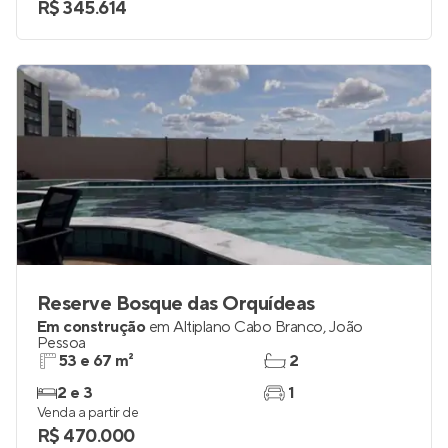
R$ 345.614
Reserve Bosque das Orquídeas
Em construção
em
Altiplano Cabo Branco
,
João
Pessoa
53 e 67 m²
2
2 e 3
1
Venda a partir de
R$ 470.000