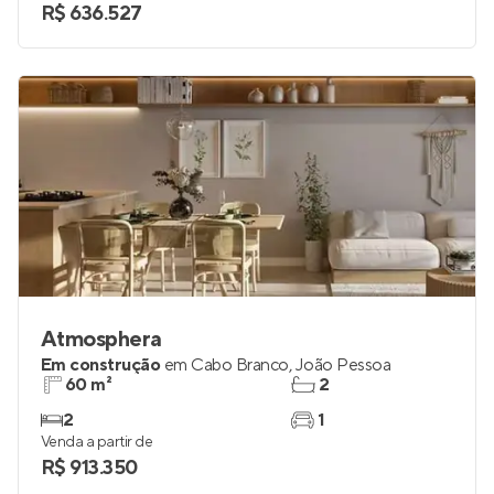
R$ 636.527
Atmosphera
Em construção
em
Cabo Branco
,
João Pessoa
60 m²
2
2
1
Venda a partir de
R$ 913.350