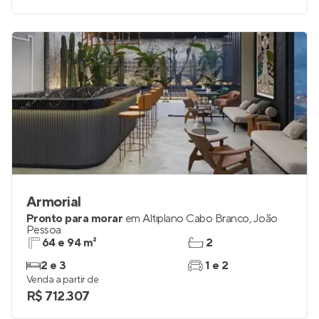
Armorial
Pronto para morar
em
Altiplano Cabo Branco
,
João
Pessoa
64 e 94 m²
2
2 e 3
1 e 2
Venda a partir de
R$ 712.307