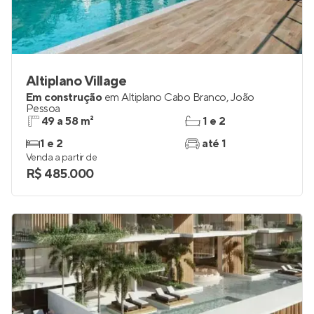
Altiplano Village
Em construção
em
Altiplano Cabo Branco
,
João
Pessoa
49 a 58 m²
1 e 2
1 e 2
até 1
Venda a partir de
R$ 485.000