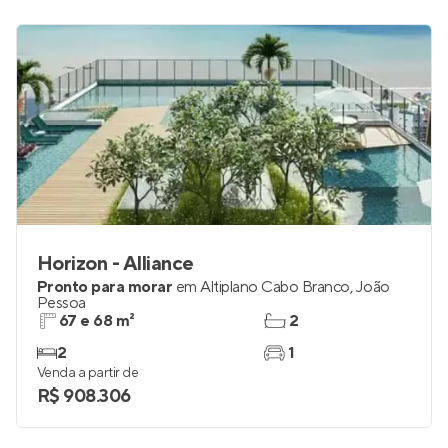
Horizon - Alliance
Pronto para morar
em
Altiplano Cabo Branco
,
João
Pessoa
67 e 68 m²
2
2
1
Venda a partir de
R$ 908.306