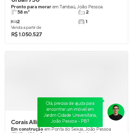
Urban 750
Pronto para morar
em
Tambaú
,
João Pessoa
58 m²
2
2
1
Venda a partir de
R$ 1.050.527
Olá, precisa de ajuda para
encontrar um imóvel em
Jardim Cidade Universitária,
João Pessoa - PB?
Corais Alliance
Em construção
em
Ponta do Seixas
,
João Pessoa