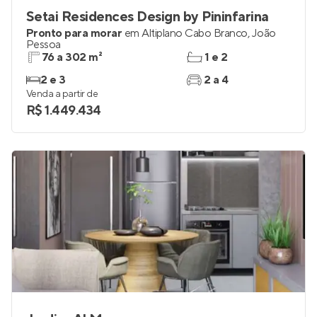
Setai Residences Design by Pininfarina
Pronto para morar
em
Altiplano Cabo Branco
,
João
Pessoa
76 a 302 m²
1 e 2
2 e 3
2 a 4
Venda a partir de
R$ 1.449.434