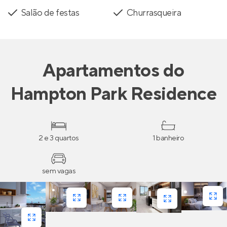
Salão de festas
Churrasqueira
Apartamentos
do
Hampton Park Residence
2 e 3 quartos
1 banheiro
sem vagas