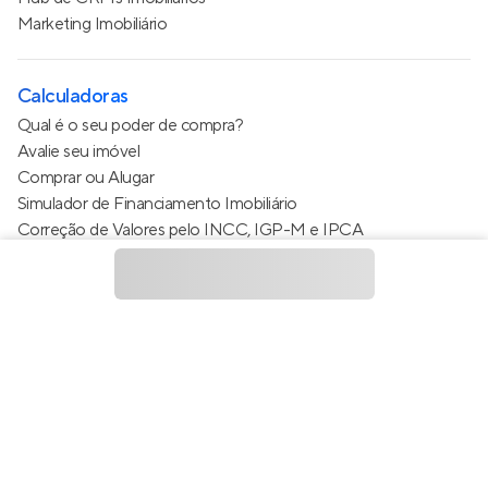
Marketing Imobiliário
Calculadoras
Qual é o seu poder de compra?
Avalie seu imóvel
Comprar ou Alugar
Simulador de Financiamento Imobiliário
Correção de Valores pelo INCC, IGP-M e IPCA
Estimativa de valor do condomínio
Calculo do metro quadrado (m²)
Política de Privacidade
Termos de Serviço
Termos de Uso
© 2015 - 2026
Apto Tecnologia Ltda.
Todos os direitos
reservados