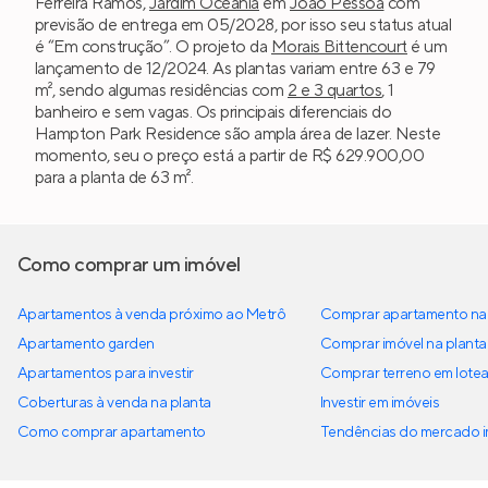
Ferreira Ramos,
Jardim Oceania
em
João Pessoa
com
previsão de entrega em 05/2028, por isso seu status atual
é “Em construção”. O projeto da
Morais Bittencourt
é um
lançamento de 12/2024. As plantas variam entre 63 e 79
m², sendo algumas residências com
2 e 3 quartos
, 1
banheiro e sem vagas. Os principais diferenciais do
Hampton Park Residence são ampla área de lazer. Neste
momento, seu o preço está a partir de R$ 629.900,00
para a planta de 63 m².
Como comprar um imóvel
Apartamentos à venda próximo ao Metrô
Comprar apartamento na 
Apartamento garden
Comprar imóvel na planta
Apartamentos para investir
Comprar terreno em lote
Coberturas à venda na planta
Investir em imóveis
Como comprar apartamento
Tendências do mercado im