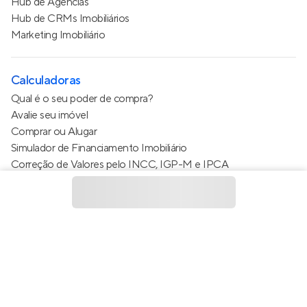
Hub de Agências
Hub de CRMs Imobiliários
Marketing Imobiliário
Calculadoras
Qual é o seu poder de compra?
Avalie seu imóvel
Comprar ou Alugar
Simulador de Financiamento Imobiliário
Correção de Valores pelo INCC, IGP-M e IPCA
Estimativa de valor do condomínio
Calculo do metro quadrado (m²)
Política de Privacidade
Termos de Serviço
Termos de Uso
© 2015 - 2026
Apto Tecnologia Ltda.
Todos os direitos
reservados