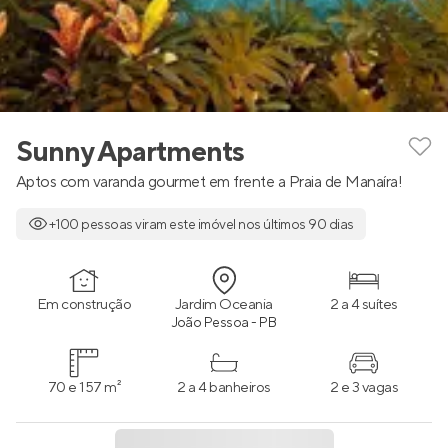
Sunny Apartments
Aptos com varanda gourmet em frente a Praia de Manaíra!
+100 pessoas viram este imóvel nos últimos 90 dias
Em construção
Jardim Oceania
2 a 4 suítes
João Pessoa - PB
70 e 157 m²
2 a 4 banheiros
2 e 3 vagas