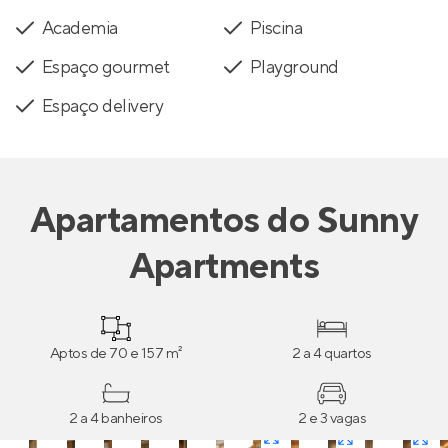
Academia
Piscina
Espaço gourmet
Playground
Espaço delivery
Apartamentos
do
Sunny
Apartments
Aptos de 70 e 157 m²
2 a 4 quartos
2 a 4 banheiros
2 e 3 vagas