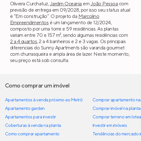
Oliveira Curchatuz,
Jardim Oceania
em
João Pessoa
com
previsão de entrega em 09/2028, por isso seu status atual
é “Em construção”. O projeto da
Marcolino
Empreendimentos
é um lançamento de 12/2024,
composto por uma torre e 59 residências. As plantas
variam entre 70 e 157 m², sendo algumas residências com
2 a 4 quartos
, 2 a 4 banheiros e 2 e 3 vagas. Os principais
diferenciais do Sunny Apartments são varanda gourmet
com churrasqueira e ampla área de lazer. Neste momento,
seu preço está sob consulta.
Como comprar um imóvel
Apartamentos à venda próximo ao Metrô
Comprar apartamento na 
Apartamento garden
Comprar imóvel na planta
Apartamentos para investir
Comprar terreno em lote
Coberturas à venda na planta
Investir em imóveis
Como comprar apartamento
Tendências do mercado im