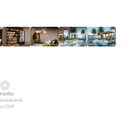
4
ronto
imadamente
ez 2028