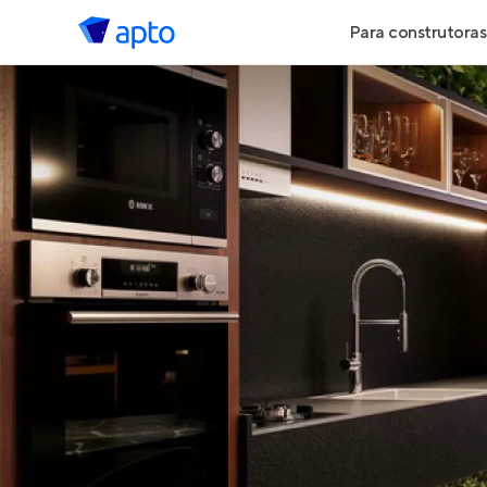
Para construtoras
Geração de 
Geração de Vi
Geração de 
Maiores Cons
Parcerias Imob
Anunciar Imó