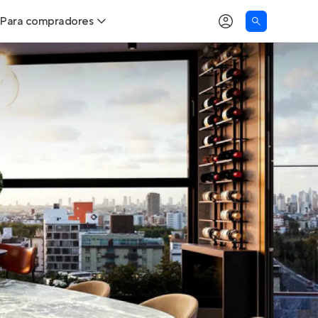
Para compradores
as
Buscar um imóvel novo
Calcule seu Poder de Compra
Comprar x Alugar
Correção do INCC
Simulador de Financiamento
Encontre um corretor