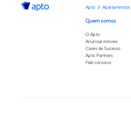
Apto
Apartamentos
Quem somos
O Apto
Anunciar imóveis
Cases de Sucesso
Apto Partners
Fale conosco
Política de Privacidade
Termos de Serviço
Termos d
© 2015 - 2026
Apto Tecnologia Ltda.
Todos os dire