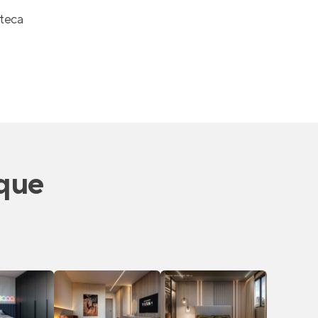
teca
que