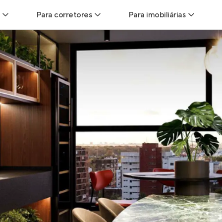
Para corretores
Para imobiliárias
Leads
Leads para Corretores
Leads para Imobiliári
sitas
Corretor+
Hub de imobiliárias
Vendas
Parcerias imobiliárias
Anunciar imóveis
trutoras
Hub de Corretores
iliárias
Perfil Verificado
veis
Anunciar imóveis