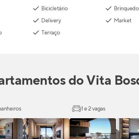
Bicicletário
Brinquedo
Delivery
Market
o
Terraço
artamentos
do
Vita Bos
 banheiros
1 e 2 vagas