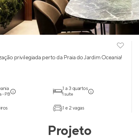
zação privilegiada perto da Praia do Jardim Oceania!
ania
1 a 3 quartos
 - PB
1 suíte
iros
1 e 2 vagas
Projeto