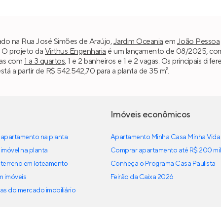
zado na Rua José Simões de Araújo,
Jardim Oceania
em
João Pessoa
. O projeto da
Virthus Engenharia
é um lançamento de 08/2025, compo
ias com
1 a 3 quartos
, 1 e 2 banheiros e 1 e 2 vagas. Os principais dif
tá a partir de R$ 542.542,70 para a planta de 35 m².
Imóveis econômicos
apartamento na planta
Apartamento Minha Casa Minha Vida
imóvel na planta
Comprar apartamento até R$ 200 mil
terreno em loteamento
Conheça o Programa Casa Paulista
em imóveis
Feirão da Caixa 2026
as do mercado imobiliário