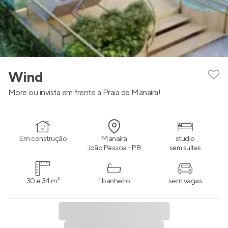
Wind
More ou invista em frente a Praia de Manaíra!
Em construção
Manaíra
studio
João Pessoa - PB
sem suítes
30 e 34 m²
1 banheiro
sem vagas