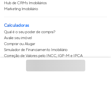
Hub de CRMs Imobiliários
Marketing Imobiliário
Calculadoras
Qual é o seu poder de compra?
Avalie seu imóvel
Comprar ou Alugar
Simulador de Financiamento Imobiliário
Correção de Valores pelo INCC, IGP-M e IPCA
Estimativa de valor do condomínio
Calculo do metro quadrado (m²)
Política de Privacidade
Termos de Serviço
Termos de Uso
© 2015 - 2026
Apto Tecnologia Ltda.
Todos os direitos
reservados