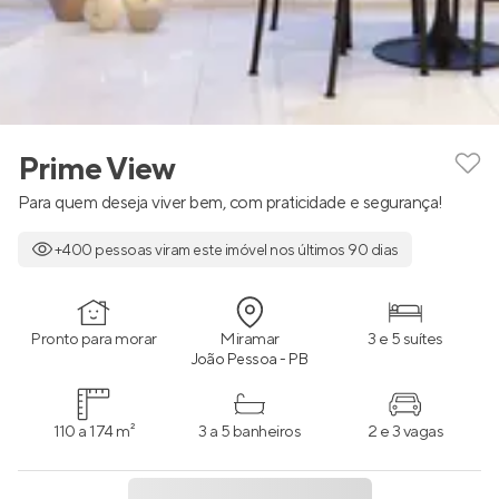
Prime View
Para quem deseja viver bem, com praticidade e segurança!
+400 pessoas viram este imóvel nos últimos 90 dias
Pronto para morar
Miramar
3 e 5 suítes
João Pessoa - PB
110 a 174 m²
3 a 5 banheiros
2 e 3 vagas