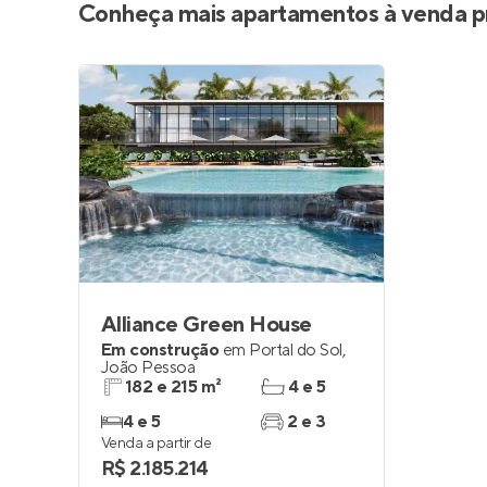
Conheça mais apartamentos à venda p
Alliance Green House
Em construção
em
Portal do Sol
,
João Pessoa
182 e 215 m²
4 e 5
4 e 5
2 e 3
Venda a partir de
R$ 2.185.214