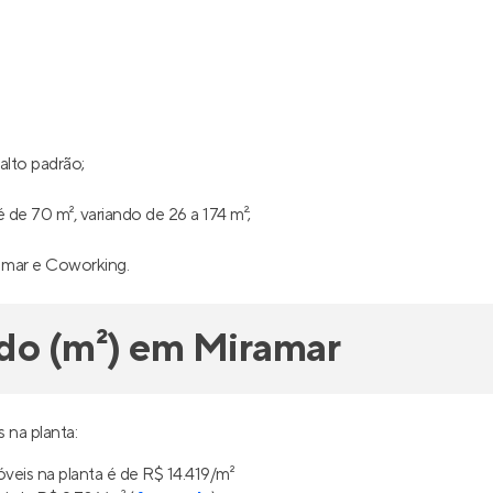
alto padrão;
de 70 m², variando de 26 a 174 m²;
 o mar e Coworking.
do (m²) em Miramar
 na planta:
veis na planta é de R$ 14.419/m²