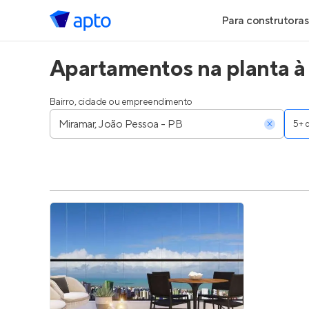
Para construtoras
Apartamentos na planta à
Geração de Le
Geração de Vis
Bairro, cidade ou empreendimento
5
Geração de Ve
Maiores Const
Parcerias Imobi
Anunciar Imóve
Entrar no Pa