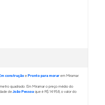
Em construção
e
Pronto para morar
em Miramar.
o metro quadrado. Em Miramar o preço médio do
idade de
João Pessoa
que é R$ 14.958, o valor do