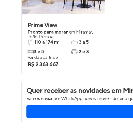
Prime View
Pronto para morar
em
Miramar
,
João Pessoa
110 a 174 m²
3 a 5
3 e 5
2 e 3
Venda a partir de
R$ 2.363.667
Quer receber as novidades
em Mir
Vamos enviar por WhatsApp novos imóveis do jeito qu