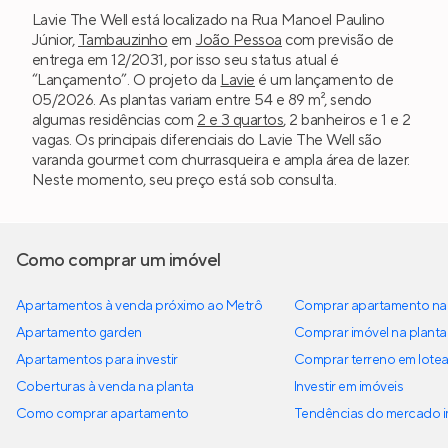
Lavie The Well está localizado na Rua Manoel Paulino
Júnior,
Tambauzinho
em
João Pessoa
com previsão de
entrega em 12/2031, por isso seu status atual é
“Lançamento”. O projeto da
Lavie
é um lançamento de
05/2026. As plantas variam entre 54 e 89 m², sendo
algumas residências com
2 e 3 quartos
, 2 banheiros e 1 e 2
vagas. Os principais diferenciais do Lavie The Well são
varanda gourmet com churrasqueira e ampla área de lazer.
Neste momento, seu preço está sob consulta.
Como comprar um imóvel
Apartamentos à venda próximo ao Metrô
Comprar apartamento na 
Apartamento garden
Comprar imóvel na planta
Apartamentos para investir
Comprar terreno em lote
Coberturas à venda na planta
Investir em imóveis
Como comprar apartamento
Tendências do mercado im