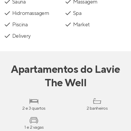
Sauna
Massagem
Hidromassagem
Spa
Piscina
Market
Delivery
Apartamentos
do
Lavie
The Well
2 e 3 quartos
2 banheiros
1 e 2 vagas