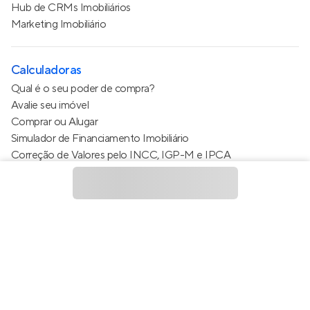
Hub de CRMs Imobiliários
Marketing Imobiliário
Calculadoras
Qual é o seu poder de compra?
Avalie seu imóvel
Comprar ou Alugar
Simulador de Financiamento Imobiliário
Correção de Valores pelo INCC, IGP-M e IPCA
Estimativa de valor do condomínio
Calculo do metro quadrado (m²)
Política de Privacidade
Termos de Serviço
Termos de Uso
© 2015 - 2026
Apto Tecnologia Ltda.
Todos os direitos
reservados