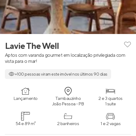
Lavie The Well
Aptos com varanda gourmet em localização privilegiada com
vista para o mar!
+100 pessoas viram este imóvel nos últimos 90 dias
Lançamento
Tambauzinho
2 e 3 quartos
João Pessoa - PB
1 suíte
54 e 89 m²
2 banheiros
1 e 2 vagas