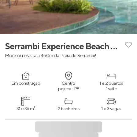
Serrambi Experience Beach Exclusive
More ou invista a 450m da Praia de Serrambi!
Em construção
Centro
1 e 2 quartos
Ipojuca - PE
1 suíte
31 e 36 m²
2 banheiros
1 e 3 vagas