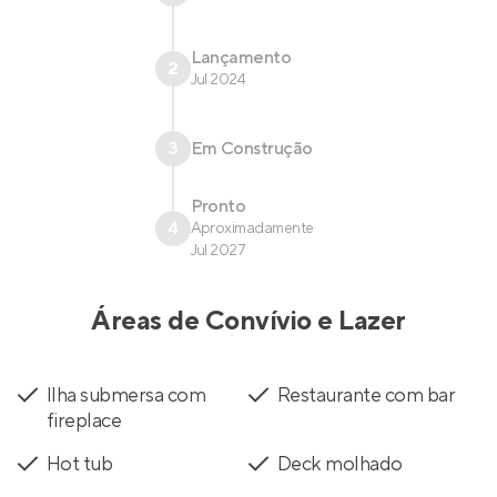
Lançamento
2
Jul 2024
3
Em Construção
Pronto
4
Aproximadamente
Jul 2027
Áreas de Convívio e Lazer
Ilha submersa com
Restaurante com bar
fireplace
Hot tub
Deck molhado